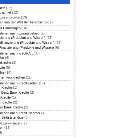
azin
(32)
trachtet
(12)
itute im Fokus
(13)
en aus der Welt der Finanzierung
(7)
 & Grundlagen
(34)
rlehen nach Einsatzgebiet
(60)
zierung (Produkte und Wissen)
(26)
nfinanzierung (Produkte und Wissen)
(28)
Finanzierung (Produkte und Wissen)
(6)
rlehen nach Kredit-Art
(35)
ite
(4)
nkredite
(2)
dite
(5)
ite
(14)
rten von Krediten
(11)
arlehen nach Kredit-Geber
(17)
 Kredite
(1)
 Benz Bank Kredite
(2)
Kredite
(1)
 Kredite
(2)
en Bank Kredite
(2)
arlehen nach Kredit-Nehmer
(4)
r Selbstständige
(3)
nd zu Finanzen
(17)
ten
(13)
4)