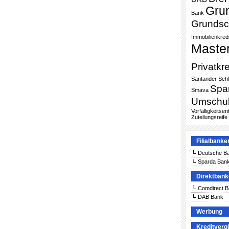
Gru
Bank
Grundsc
Immobilienkredi
Maste
Privatkre
Santander
Sch
Spa
Smava
Umschu
Vorfälligkeitse
Zuteilungsreife
Filialbanke
Deutsche B
Sparda Ban
Direktban
Comdirect 
DAB Bank
Werbung
Kreditverg