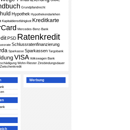
GMAC
ndbuch
Grundpfandrecht
huld
Hypothek
Hypothekendarlehen
Kreditkarte
t
Kapitaldienstfähigkeit
rCard
Mercedes-Benz-Bank
Ratenkredit
dit
PSD
Schlussratenfinanzierung
lussrate
rda
Sparkassen
Sparkasse
Targobank
VISA
ldung
Volkswagen Bank
ntschädigung
Wohn-Riester
Zinsbindungsdauer
Zwischenkredit
n
Werbung
ank
ken
ken
Bank
leich