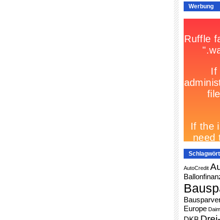
Werbung
Schlagwört
Au
AutoCredit
Ballonfinan
Bausp
Bausparver
Europe
Daim
Drei
DKB