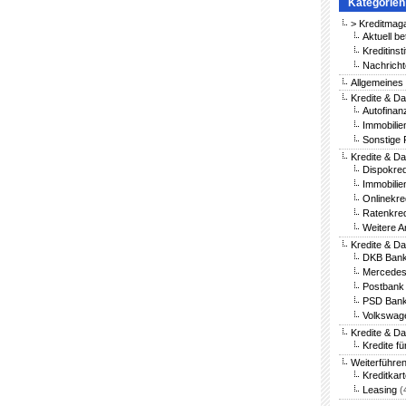
Kategorien
> Kreditmag
Aktuell be
Kreditinst
Nachricht
Allgemeines
Kredite & Da
Autofinan
Immobilie
Sonstige 
Kredite & Da
Dispokred
Immobilie
Onlinekre
Ratenkred
Weitere A
Kredite & D
DKB Bank
Mercedes
Postbank 
PSD Bank
Volkswag
Kredite & D
Kredite fü
Weiterführe
Kreditkar
Leasing
(