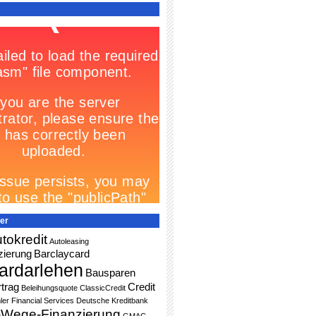
er
tokredit
Autoleasing
zierung
Barclaycard
ardarlehen
Bausparen
trag
Credit
Beleihungsquote
ClassicCredit
ler Financial Services
Deutsche Kreditbank
-Wege-Finanzierung