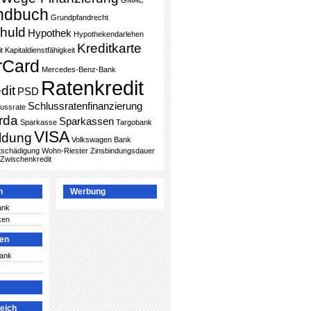
GMAC
ndbuch
Grundpfandrecht
huld
Hypothek
Hypothekendarlehen
Kreditkarte
t
Kapitaldienstfähigkeit
rCard
Mercedes-Benz-Bank
Ratenkredit
dit
PSD
Schlussratenfinanzierung
lussrate
rda
Sparkassen
Sparkasse
Targobank
VISA
ldung
Volkswagen Bank
ntschädigung
Wohn-Riester
Zinsbindungsdauer
Zwischenkredit
n
Werbung
ank
ken
ken
Bank
leich