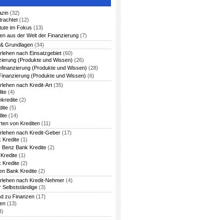
azin
(32)
trachtet
(12)
itute im Fokus
(13)
en aus der Welt der Finanzierung
(7)
 & Grundlagen
(34)
rlehen nach Einsatzgebiet
(60)
zierung (Produkte und Wissen)
(26)
nfinanzierung (Produkte und Wissen)
(28)
Finanzierung (Produkte und Wissen)
(6)
rlehen nach Kredit-Art
(35)
ite
(4)
nkredite
(2)
dite
(5)
ite
(14)
rten von Krediten
(11)
arlehen nach Kredit-Geber
(17)
 Kredite
(1)
 Benz Bank Kredite
(2)
Kredite
(1)
 Kredite
(2)
en Bank Kredite
(2)
arlehen nach Kredit-Nehmer
(4)
r Selbstständige
(3)
nd zu Finanzen
(17)
ten
(13)
4)