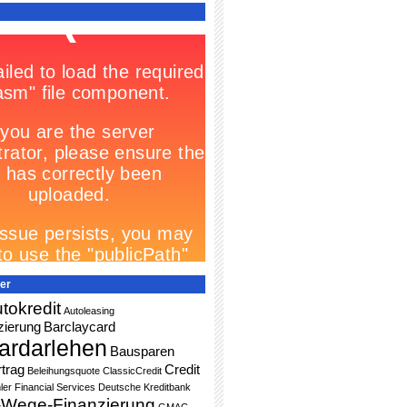
er
tokredit
Autoleasing
zierung
Barclaycard
ardarlehen
Bausparen
trag
Credit
Beleihungsquote
ClassicCredit
ler Financial Services
Deutsche Kreditbank
-Wege-Finanzierung