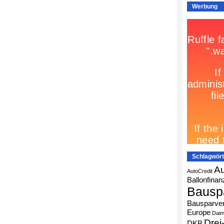
Werbung
Schlagwört
Au
AutoCredit
Ballonfinan
Bausp
Bausparver
Europe
Daim
Drei
DKB