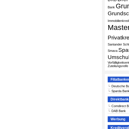
Gru
Bank
Grundsc
Immobilienkredi
Maste
Privatkre
Santander
Sch
Spa
Smava
Umschu
Vorfälligkeitse
Zuteilungsreife
Filialbanke
Deutsche B
Sparda Ban
Direktban
Comdirect 
DAB Bank
Werbung
Kreditverg