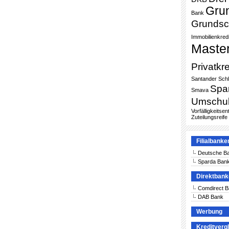
Gru
Bank
Grundsc
Immobilienkredi
Maste
Privatkre
Santander
Sch
Spa
Smava
Umschu
Vorfälligkeitse
Zuteilungsreife
Filialbanke
Deutsche B
Sparda Ban
Direktban
Comdirect 
DAB Bank
Werbung
Kreditverg