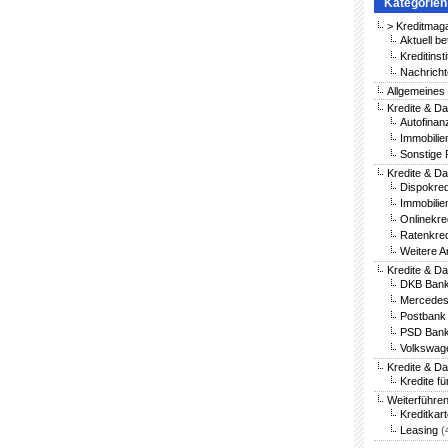
Kategorien
> Kreditmag
Aktuell be
Kreditinst
Nachricht
Allgemeines
Kredite & Da
Autofinan
Immobilie
Sonstige 
Kredite & Da
Dispokred
Immobilie
Onlinekre
Ratenkred
Weitere A
Kredite & D
DKB Bank
Mercedes
Postbank 
PSD Bank
Volkswag
Kredite & D
Kredite fü
Weiterführe
Kreditkar
Leasing
(