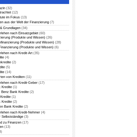
azin
(32)
trachtet
(12)
itute im Fokus
(13)
en aus der Welt der Finanzierung
(7)
 & Grundlagen
(34)
rlehen nach Einsatzgebiet
(60)
zierung (Produkte und Wissen)
(26)
nfinanzierung (Produkte und Wissen)
(28)
Finanzierung (Produkte und Wissen)
(6)
rlehen nach Kredit-Art
(35)
ite
(4)
nkredite
(2)
dite
(5)
ite
(14)
rten von Krediten
(11)
arlehen nach Kredit-Geber
(17)
 Kredite
(1)
 Benz Bank Kredite
(2)
Kredite
(1)
 Kredite
(2)
en Bank Kredite
(2)
arlehen nach Kredit-Nehmer
(4)
r Selbstständige
(3)
nd zu Finanzen
(17)
ten
(13)
4)