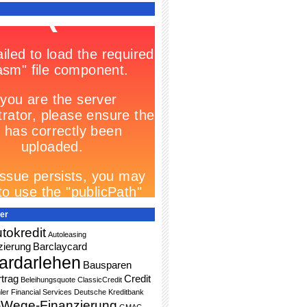
er
tokredit
Autoleasing
zierung
Barclaycard
ardarlehen
Bausparen
trag
Credit
Beleihungsquote
ClassicCredit
ler Financial Services
Deutsche Kreditbank
-Wege-Finanzierung