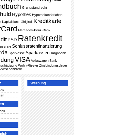
GMAC
ndbuch
Grundpfandrecht
huld
Hypothek
Hypothekendarlehen
Kreditkarte
t
Kapitaldienstfähigkeit
rCard
Mercedes-Benz-Bank
Ratenkredit
dit
PSD
Schlussratenfinanzierung
lussrate
rda
Sparkassen
Sparkasse
Targobank
VISA
ldung
Volkswagen Bank
ntschädigung
Wohn-Riester
Zinsbindungsdauer
Zwischenkredit
n
Werbung
ank
ken
ken
Bank
leich