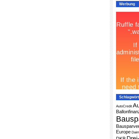
Werbung
Schlagwört
Au
AutoCredit
Ballonfinan
Bausp
Bausparver
Europe
Daim
Drei
DKB