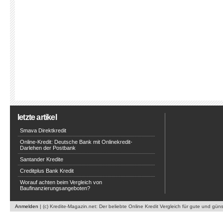
letzte artikel
Smava Direktkredit
Online-Kredit: Deutsche Bank mit Onlinekredit-
Darlehen der Postbank
Santander Kredite
Creditplus Bank Kredit
Worauf achten beim Vergleich von
Baufinanzierungsangeboten?
Anmelden
| (c) Kredite-Magazin.net: Der beliebte Online Kredit Vergleich für gute und gün