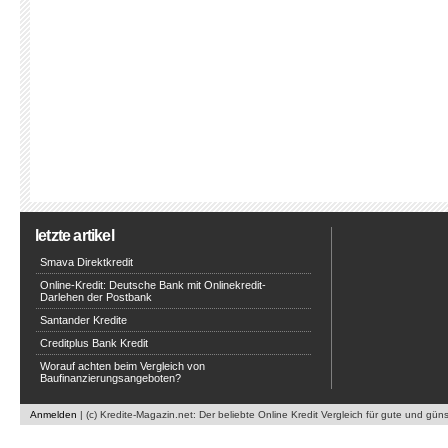
letzte artikel
Smava Direktkredit
Online-Kredit: Deutsche Bank mit Onlinekredit-
Darlehen der Postbank
Santander Kredite
Creditplus Bank Kredit
Worauf achten beim Vergleich von
Baufinanzierungsangeboten?
Anmelden
| (c) Kredite-Magazin.net: Der beliebte Online Kredit Vergleich für gute und gün