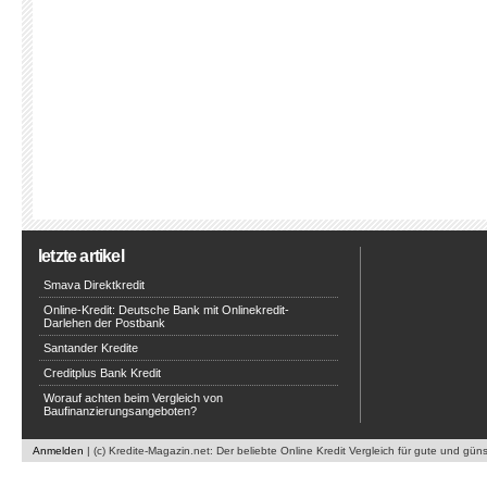
letzte artikel
Smava Direktkredit
Online-Kredit: Deutsche Bank mit Onlinekredit-
Darlehen der Postbank
Santander Kredite
Creditplus Bank Kredit
Worauf achten beim Vergleich von
Baufinanzierungsangeboten?
Anmelden
| (c) Kredite-Magazin.net: Der beliebte Online Kredit Vergleich für gute und gün