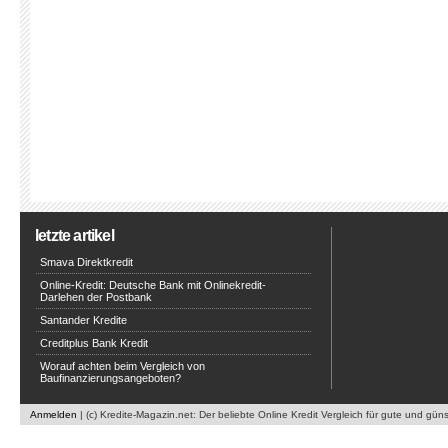
letzte artikel
Smava Direktkredit
Online-Kredit: Deutsche Bank mit Onlinekredit-
Darlehen der Postbank
Santander Kredite
Creditplus Bank Kredit
Worauf achten beim Vergleich von
Baufinanzierungsangeboten?
Anmelden
| (c) Kredite-Magazin.net: Der beliebte Online Kredit Vergleich für gute und gün