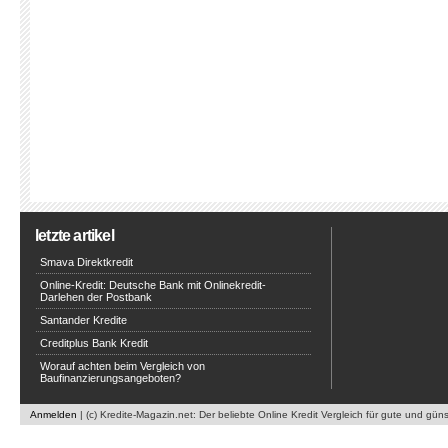
letzte artikel
Smava Direktkredit
Online-Kredit: Deutsche Bank mit Onlinekredit-
Darlehen der Postbank
Santander Kredite
Creditplus Bank Kredit
Worauf achten beim Vergleich von
Baufinanzierungsangeboten?
Anmelden
| (c) Kredite-Magazin.net: Der beliebte Online Kredit Vergleich für gute und gün