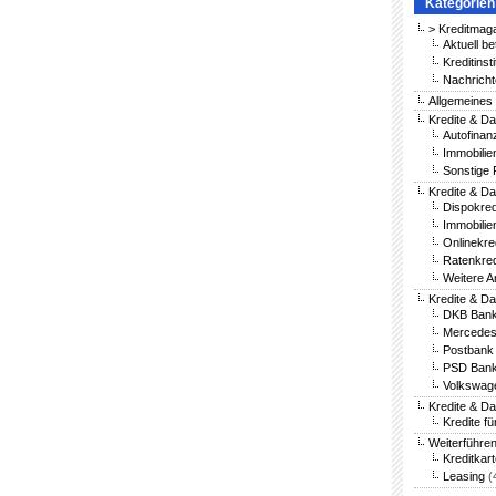
Kategorien
> Kreditmag
Aktuell be
Kreditinst
Nachricht
Allgemeines
Kredite & Da
Autofinan
Immobilie
Sonstige 
Kredite & Da
Dispokred
Immobilie
Onlinekre
Ratenkred
Weitere A
Kredite & D
DKB Bank
Mercedes
Postbank 
PSD Bank
Volkswag
Kredite & D
Kredite fü
Weiterführe
Kreditkar
Leasing
(