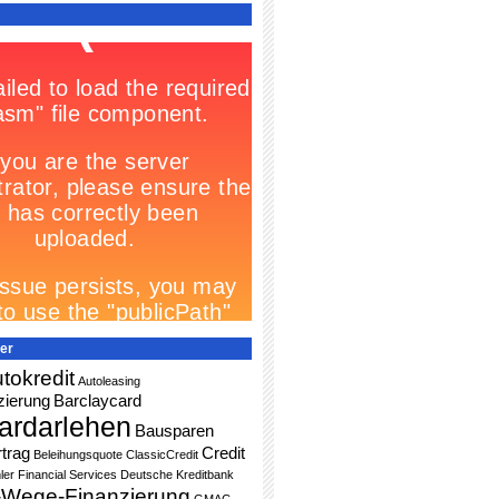
er
tokredit
Autoleasing
zierung
Barclaycard
ardarlehen
Bausparen
trag
Credit
Beleihungsquote
ClassicCredit
ler Financial Services
Deutsche Kreditbank
-Wege-Finanzierung