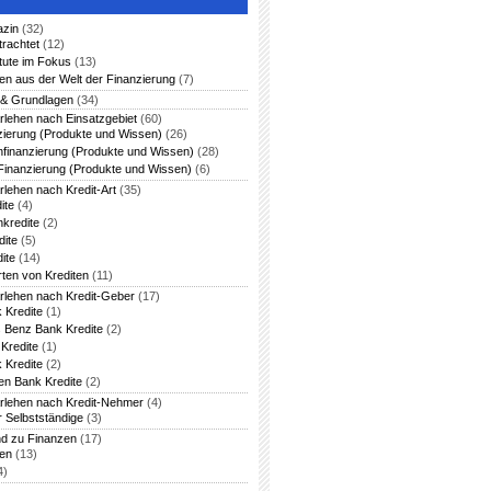
azin
(32)
trachtet
(12)
itute im Fokus
(13)
en aus der Welt der Finanzierung
(7)
 & Grundlagen
(34)
rlehen nach Einsatzgebiet
(60)
zierung (Produkte und Wissen)
(26)
nfinanzierung (Produkte und Wissen)
(28)
Finanzierung (Produkte und Wissen)
(6)
rlehen nach Kredit-Art
(35)
ite
(4)
nkredite
(2)
dite
(5)
ite
(14)
rten von Krediten
(11)
arlehen nach Kredit-Geber
(17)
 Kredite
(1)
 Benz Bank Kredite
(2)
Kredite
(1)
 Kredite
(2)
en Bank Kredite
(2)
arlehen nach Kredit-Nehmer
(4)
r Selbstständige
(3)
nd zu Finanzen
(17)
ten
(13)
4)