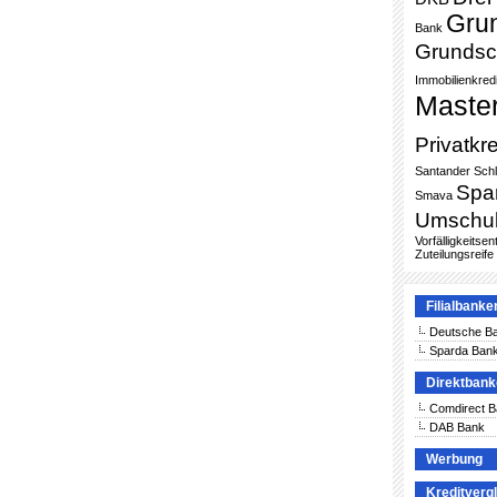
Gru
Bank
Grundsc
Immobilienkredi
Maste
Privatkre
Santander
Sch
Spa
Smava
Umschu
Vorfälligkeitse
Zuteilungsreife
Filialbanke
Deutsche B
Sparda Ban
Direktban
Comdirect 
DAB Bank
Werbung
Kreditverg