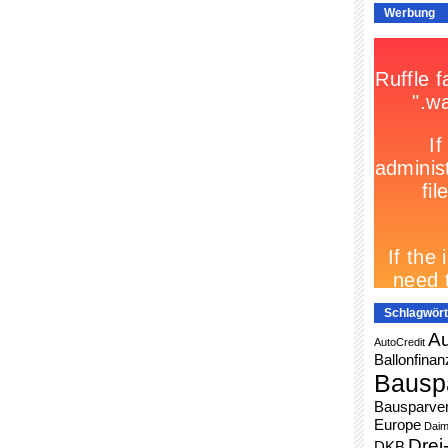
Werbung
Schlagwört
Au
AutoCredit
Ballonfinan
Bausp
Bausparver
Europe
Daim
Drei
DKB