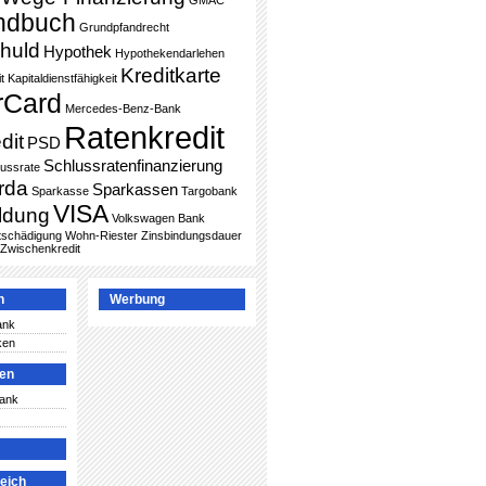
GMAC
ndbuch
Grundpfandrecht
huld
Hypothek
Hypothekendarlehen
Kreditkarte
t
Kapitaldienstfähigkeit
rCard
Mercedes-Benz-Bank
Ratenkredit
dit
PSD
Schlussratenfinanzierung
lussrate
rda
Sparkassen
Sparkasse
Targobank
VISA
ldung
Volkswagen Bank
ntschädigung
Wohn-Riester
Zinsbindungsdauer
Zwischenkredit
n
Werbung
ank
ken
ken
Bank
leich