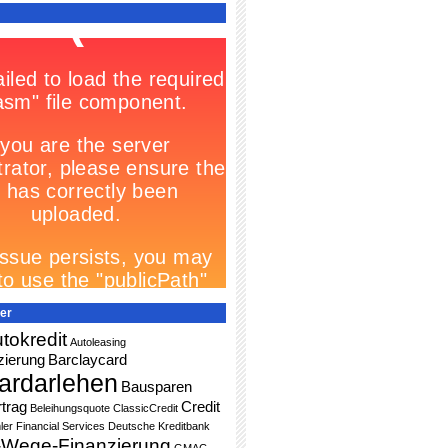
er
tokredit
Autoleasing
zierung
Barclaycard
ardarlehen
Bausparen
trag
Credit
Beleihungsquote
ClassicCredit
ler Financial Services
Deutsche Kreditbank
-Wege-Finanzierung