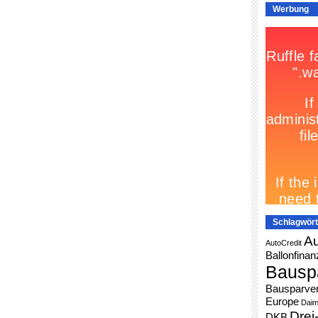
Werbung
Schlagwört
Au
AutoCredit
Ballonfinan
Bausp
Bausparver
Europe
Daim
Drei
DKB