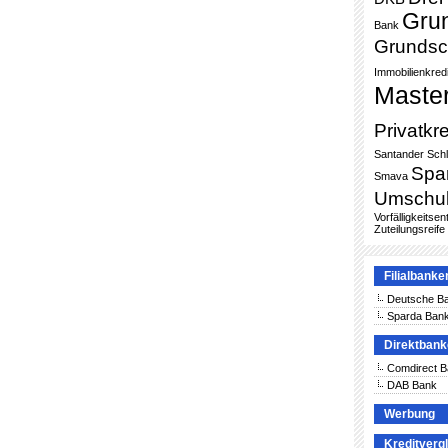
Gru
Bank
Grundsc
Immobilienkredi
Maste
Privatkre
Santander
Sch
Spa
Smava
Umschu
Vorfälligkeitse
Zuteilungsreife
Filialbanke
Deutsche B
Sparda Ban
Direktban
Comdirect 
DAB Bank
Werbung
Kreditverg