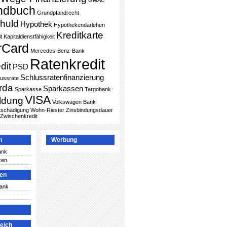
GMAC
ndbuch
Grundpfandrecht
huld
Hypothek
Hypothekendarlehen
Kreditkarte
t
Kapitaldienstfähigkeit
rCard
Mercedes-Benz-Bank
Ratenkredit
dit
PSD
Schlussratenfinanzierung
lussrate
rda
Sparkassen
Sparkasse
Targobank
VISA
ldung
Volkswagen Bank
ntschädigung
Wohn-Riester
Zinsbindungsdauer
Zwischenkredit
n
Werbung
ank
ken
ken
Bank
leich