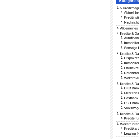
Kategorien
> Kreditmag
Aktuell be
Kreditinst
Nachricht
Allgemeines
Kredite & Da
Autofinan
Immobilie
Sonstige 
Kredite & Da
Dispokred
Immobilie
Onlinekre
Ratenkred
Weitere A
Kredite & D
DKB Bank
Mercedes
Postbank 
PSD Bank
Volkswag
Kredite & D
Kredite fü
Weiterführe
Kreditkar
Leasing
(