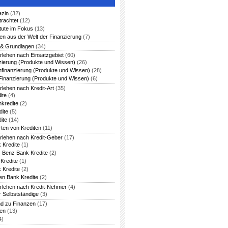
azin
(32)
trachtet
(12)
itute im Fokus
(13)
en aus der Welt der Finanzierung
(7)
 & Grundlagen
(34)
rlehen nach Einsatzgebiet
(60)
zierung (Produkte und Wissen)
(26)
nfinanzierung (Produkte und Wissen)
(28)
Finanzierung (Produkte und Wissen)
(6)
rlehen nach Kredit-Art
(35)
ite
(4)
nkredite
(2)
dite
(5)
ite
(14)
rten von Krediten
(11)
arlehen nach Kredit-Geber
(17)
 Kredite
(1)
 Benz Bank Kredite
(2)
Kredite
(1)
 Kredite
(2)
en Bank Kredite
(2)
arlehen nach Kredit-Nehmer
(4)
r Selbstständige
(3)
nd zu Finanzen
(17)
ten
(13)
4)