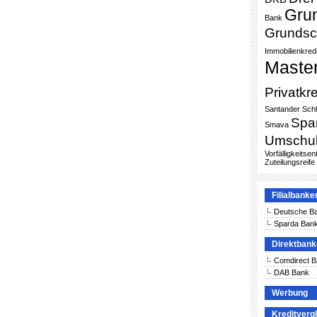
Gru
Bank
Grundsc
Immobilienkredi
Maste
Privatkre
Santander
Sch
Spa
Smava
Umschu
Vorfälligkeitse
Zuteilungsreife
Filialbanke
Deutsche B
Sparda Ban
Direktban
Comdirect 
DAB Bank
Werbung
Kreditverg