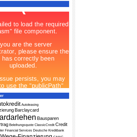
er
tokredit
Autoleasing
zierung
Barclaycard
ardarlehen
Bausparen
trag
Credit
Beleihungsquote
ClassicCredit
ler Financial Services
Deutsche Kreditbank
-Wege-Finanzierung