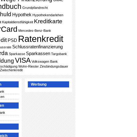
GMAC
ndbuch
Grundpfandrecht
huld
Hypothek
Hypothekendarlehen
Kreditkarte
t
Kapitaldienstfähigkeit
rCard
Mercedes-Benz-Bank
Ratenkredit
dit
PSD
Schlussratenfinanzierung
lussrate
rda
Sparkassen
Sparkasse
Targobank
VISA
ldung
Volkswagen Bank
ntschädigung
Wohn-Riester
Zinsbindungsdauer
Zwischenkredit
n
Werbung
ank
ken
ken
Bank
leich