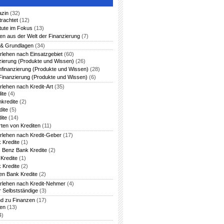
azin
(32)
trachtet
(12)
itute im Fokus
(13)
en aus der Welt der Finanzierung
(7)
 & Grundlagen
(34)
rlehen nach Einsatzgebiet
(60)
zierung (Produkte und Wissen)
(26)
nfinanzierung (Produkte und Wissen)
(28)
Finanzierung (Produkte und Wissen)
(6)
rlehen nach Kredit-Art
(35)
ite
(4)
nkredite
(2)
dite
(5)
ite
(14)
rten von Krediten
(11)
arlehen nach Kredit-Geber
(17)
 Kredite
(1)
 Benz Bank Kredite
(2)
Kredite
(1)
 Kredite
(2)
en Bank Kredite
(2)
arlehen nach Kredit-Nehmer
(4)
r Selbstständige
(3)
nd zu Finanzen
(17)
ten
(13)
4)