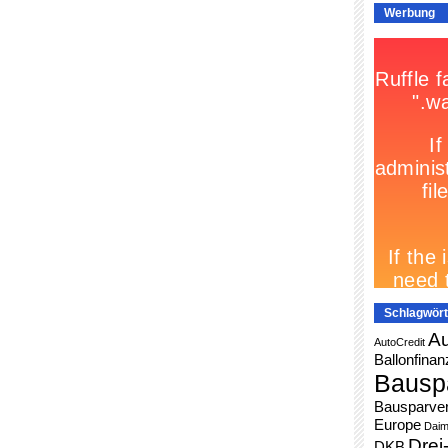
Werbung
Schlagwört
Au
AutoCredit
Ballonfinan
Bausp
Bausparver
Europe
Daim
Drei
DKB