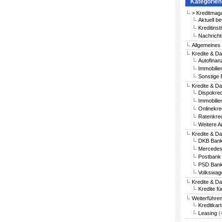
Kategorien
> Kreditmag
Aktuell be
Kreditinst
Nachricht
Allgemeines
Kredite & Da
Autofinan
Immobilie
Sonstige 
Kredite & Da
Dispokred
Immobilie
Onlinekre
Ratenkred
Weitere A
Kredite & D
DKB Bank
Mercedes
Postbank 
PSD Bank
Volkswag
Kredite & D
Kredite fü
Weiterführe
Kreditkar
Leasing
(