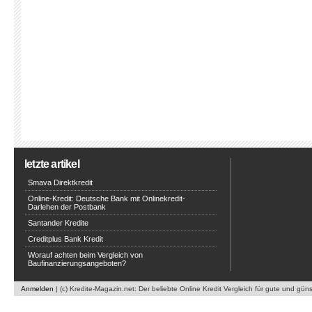
letzte artikel
Smava Direktkredit
Online-Kredit: Deutsche Bank mit Onlinekredit-
Darlehen der Postbank
Santander Kredite
Creditplus Bank Kredit
Worauf achten beim Vergleich von
Baufinanzierungsangeboten?
Anmelden
| (c) Kredite-Magazin.net: Der beliebte Online Kredit Vergleich für gute und gün