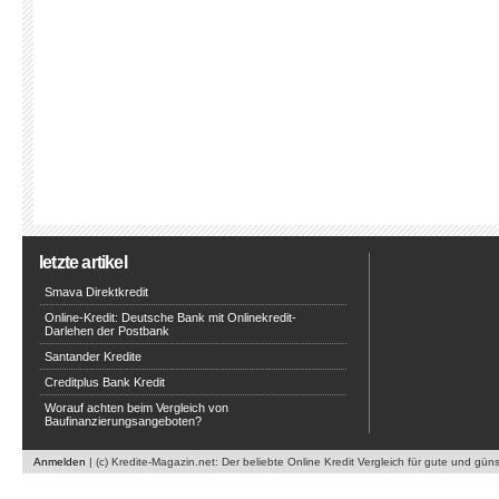
letzte artikel
Smava Direktkredit
Online-Kredit: Deutsche Bank mit Onlinekredit-
Darlehen der Postbank
Santander Kredite
Creditplus Bank Kredit
Worauf achten beim Vergleich von
Baufinanzierungsangeboten?
Anmelden
| (c) Kredite-Magazin.net: Der beliebte Online Kredit Vergleich für gute und gün