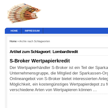
HOME
IMPRESSUM
Home
» Archiv nach Schlagworten
Artikel zum Schlagwort: Lombardkredit
S-Broker Wertpapierkredit
Der Wertpapierhändler S-Broker ist ein Teil der Spark
Unternehmensgruppe, die Mitglied der Sparkassen-Org
Onlineangebot von S-Broker bietet interessierten Anleg
Möglichkeit, ein kostengünstiges Wertpapierdepot zu 
verschiedene Arten von Wertpapieren können …