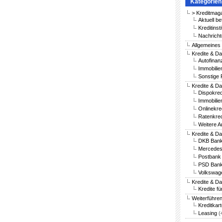
Kategorien
> Kreditmag
Aktuell be
Kreditinst
Nachricht
Allgemeines
Kredite & Da
Autofinan
Immobilie
Sonstige 
Kredite & Da
Dispokred
Immobilie
Onlinekre
Ratenkred
Weitere A
Kredite & D
DKB Bank
Mercedes
Postbank 
PSD Bank
Volkswag
Kredite & D
Kredite fü
Weiterführe
Kreditkar
Leasing
(