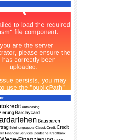
er
tokredit
Autoleasing
zierung
Barclaycard
ardarlehen
Bausparen
trag
Credit
Beleihungsquote
ClassicCredit
ler Financial Services
Deutsche Kreditbank
-Wege-Finanzierung