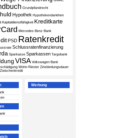
GMAC
ndbuch
Grundpfandrecht
huld
Hypothek
Hypothekendarlehen
Kreditkarte
t
Kapitaldienstfähigkeit
rCard
Mercedes-Benz-Bank
Ratenkredit
dit
PSD
Schlussratenfinanzierung
lussrate
rda
Sparkassen
Sparkasse
Targobank
VISA
ldung
Volkswagen Bank
ntschädigung
Wohn-Riester
Zinsbindungsdauer
Zwischenkredit
n
Werbung
ank
ken
ken
Bank
leich