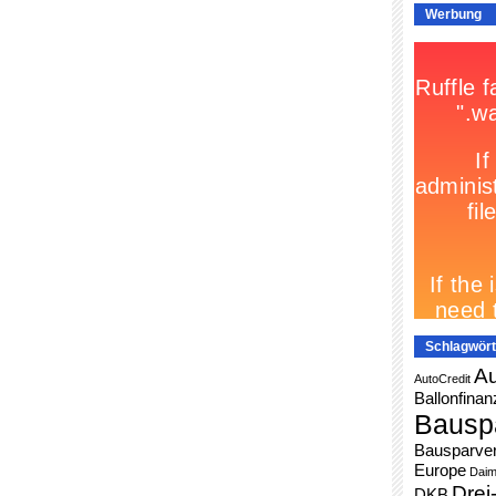
Werbung
Schlagwört
Au
AutoCredit
Ballonfinan
Bausp
Bausparver
Europe
Daim
Drei
DKB