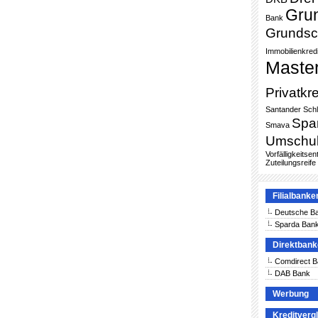
Gru
Bank
Grundsc
Immobilienkredi
Maste
Privatkre
Santander
Sch
Spa
Smava
Umschu
Vorfälligkeitse
Zuteilungsreife
Filialbanke
Deutsche B
Sparda Ban
Direktban
Comdirect 
DAB Bank
Werbung
Kreditverg