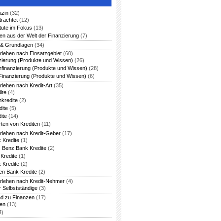
azin
(32)
trachtet
(12)
itute im Fokus
(13)
en aus der Welt der Finanzierung
(7)
 & Grundlagen
(34)
rlehen nach Einsatzgebiet
(60)
zierung (Produkte und Wissen)
(26)
nfinanzierung (Produkte und Wissen)
(28)
Finanzierung (Produkte und Wissen)
(6)
rlehen nach Kredit-Art
(35)
ite
(4)
nkredite
(2)
dite
(5)
ite
(14)
rten von Krediten
(11)
arlehen nach Kredit-Geber
(17)
 Kredite
(1)
 Benz Bank Kredite
(2)
Kredite
(1)
 Kredite
(2)
en Bank Kredite
(2)
arlehen nach Kredit-Nehmer
(4)
r Selbstständige
(3)
nd zu Finanzen
(17)
ten
(13)
4)