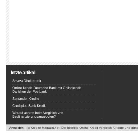
letzte artikel
Smava Direktkredit
Online-Kredit: Deutsche Bank mit Onlinekredit-
Darlehen der Postbank
Santander Kredite
Creditplus Bank Kredit
Worauf achten beim Vergleich von
Baufinanzierungsangeboten?
Anmelden
| (c) Kredite-Magazin.net: Der beliebte Online Kredit Vergleich für gute und gün