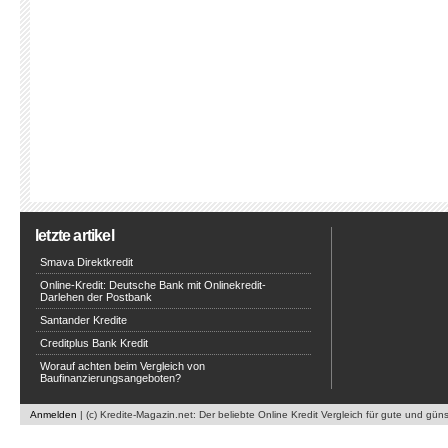
letzte artikel
Smava Direktkredit
Online-Kredit: Deutsche Bank mit Onlinekredit-
Darlehen der Postbank
Santander Kredite
Creditplus Bank Kredit
Worauf achten beim Vergleich von
Baufinanzierungsangeboten?
Anmelden
| (c) Kredite-Magazin.net: Der beliebte Online Kredit Vergleich für gute und gün