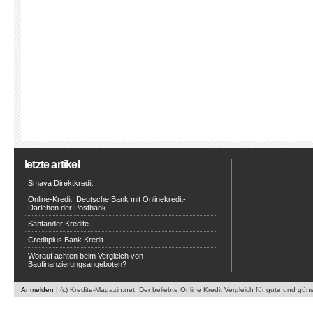
letzte artikel
Smava Direktkredit
Online-Kredit: Deutsche Bank mit Onlinekredit-
Darlehen der Postbank
Santander Kredite
Creditplus Bank Kredit
Worauf achten beim Vergleich von
Baufinanzierungsangeboten?
Anmelden
| (c) Kredite-Magazin.net: Der beliebte Online Kredit Vergleich für gute und gün