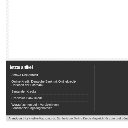
letzte artikel
Smava Direktkredit
Online-Kredit: Deutsche Bank mit Onlinekredit-
Darlehen der Postbank
Santander Kredite
Creditplus Bank Kredit
Worauf achten beim Vergleich von
Baufinanzierungsangeboten?
Anmelden
| (c) Kredite-Magazin.net: Der beliebte Online Kredit Vergleich für gute und gün