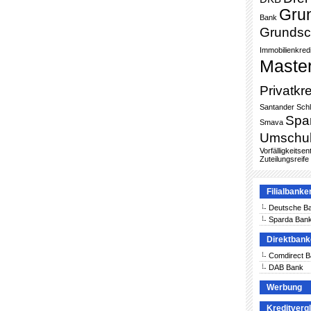
Gru
Bank
Grundsc
Immobilienkredi
Maste
Privatkre
Santander
Sch
Spa
Smava
Umschu
Vorfälligkeitse
Zuteilungsreife
Filialbanke
Deutsche B
Sparda Ban
Direktban
Comdirect 
DAB Bank
Werbung
Kreditverg