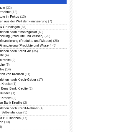
azin
(32)
trachtet
(12)
itute im Fokus
(13)
en aus der Welt der Finanzierung
(7)
 & Grundlagen
(34)
rlehen nach Einsatzgebiet
(60)
zierung (Produkte und Wissen)
(26)
nfinanzierung (Produkte und Wissen)
(28)
Finanzierung (Produkte und Wissen)
(6)
rlehen nach Kredit-Art
(35)
ite
(4)
nkredite
(2)
dite
(5)
ite
(14)
rten von Krediten
(11)
arlehen nach Kredit-Geber
(17)
 Kredite
(1)
 Benz Bank Kredite
(2)
Kredite
(1)
 Kredite
(2)
en Bank Kredite
(2)
arlehen nach Kredit-Nehmer
(4)
r Selbstständige
(3)
nd zu Finanzen
(17)
ten
(13)
4)