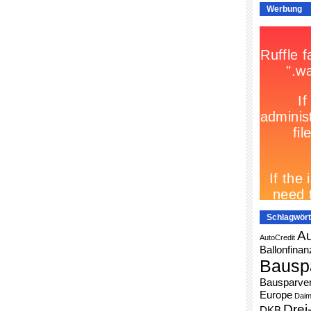
Werbung
Schlagwört
Au
AutoCredit
Ballonfinan
Bausp
Bausparver
Europe
Daim
Drei
DKB