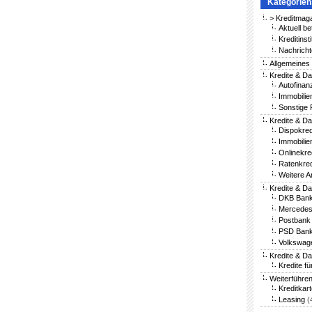
Kategorien
> Kreditmag
Aktuell be
Kreditinst
Nachricht
Allgemeines
Kredite & Da
Autofinan
Immobilie
Sonstige 
Kredite & Da
Dispokred
Immobilie
Onlinekre
Ratenkred
Weitere A
Kredite & D
DKB Bank
Mercedes
Postbank 
PSD Bank
Volkswag
Kredite & D
Kredite fü
Weiterführe
Kreditkar
Leasing
(