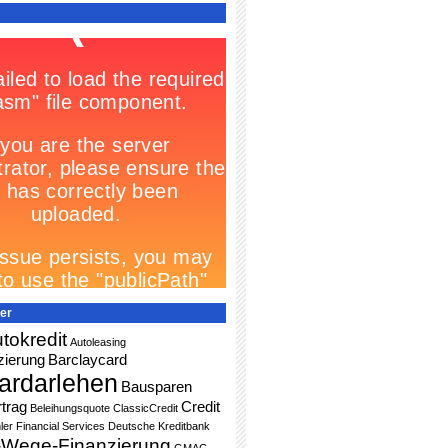
er
tokredit
Autoleasing
zierung
Barclaycard
ardarlehen
Bausparen
trag
Credit
Beleihungsquote
ClassicCredit
ler Financial Services
Deutsche Kreditbank
-Wege-Finanzierung