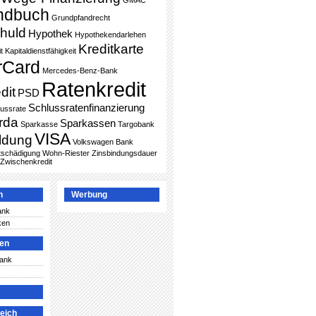
GMAC
ndbuch
Grundpfandrecht
huld
Hypothek
Hypothekendarlehen
Kreditkarte
t
Kapitaldienstfähigkeit
rCard
Mercedes-Benz-Bank
Ratenkredit
dit
PSD
Schlussratenfinanzierung
lussrate
rda
Sparkassen
Sparkasse
Targobank
VISA
ldung
Volkswagen Bank
ntschädigung
Wohn-Riester
Zinsbindungsdauer
Zwischenkredit
n
Werbung
ank
ken
ken
Bank
leich