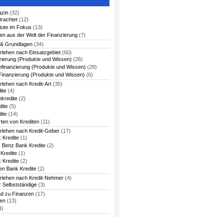
azin
(32)
trachtet
(12)
itute im Fokus
(13)
en aus der Welt der Finanzierung
(7)
 & Grundlagen
(34)
rlehen nach Einsatzgebiet
(60)
zierung (Produkte und Wissen)
(26)
nfinanzierung (Produkte und Wissen)
(28)
Finanzierung (Produkte und Wissen)
(6)
rlehen nach Kredit-Art
(35)
ite
(4)
nkredite
(2)
dite
(5)
ite
(14)
rten von Krediten
(11)
arlehen nach Kredit-Geber
(17)
 Kredite
(1)
 Benz Bank Kredite
(2)
Kredite
(1)
 Kredite
(2)
en Bank Kredite
(2)
arlehen nach Kredit-Nehmer
(4)
r Selbstständige
(3)
nd zu Finanzen
(17)
ten
(13)
4)