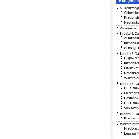
Kategorien
> Kreditmag
Aktuell be
Kreditinst
Nachricht
Allgemeines
Kredite & Da
Autofinan
Immobilie
Sonstige 
Kredite & Da
Dispokred
Immobilie
Onlinekre
Ratenkred
Weitere A
Kredite & D
DKB Bank
Mercedes
Postbank 
PSD Bank
Volkswag
Kredite & D
Kredite fü
Weiterführe
Kreditkar
Leasing
(