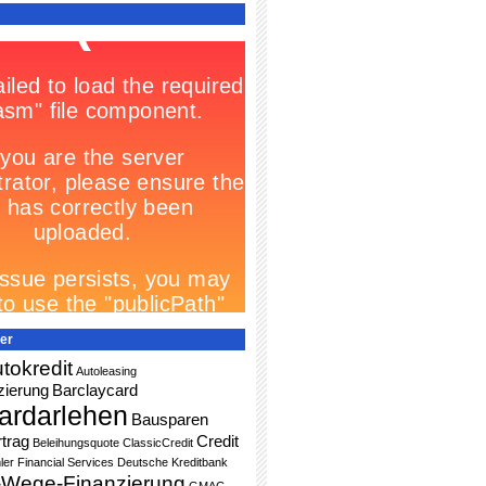
er
tokredit
Autoleasing
zierung
Barclaycard
ardarlehen
Bausparen
trag
Credit
Beleihungsquote
ClassicCredit
ler Financial Services
Deutsche Kreditbank
-Wege-Finanzierung