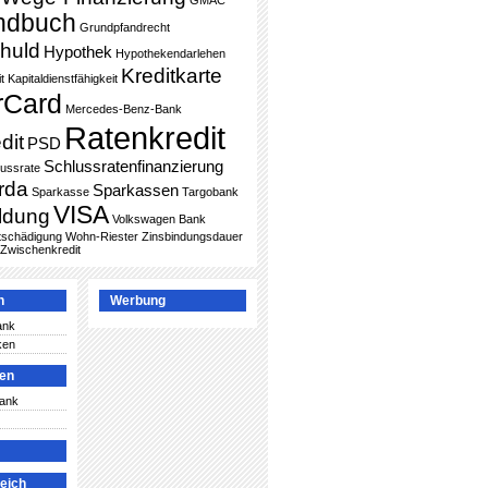
GMAC
ndbuch
Grundpfandrecht
huld
Hypothek
Hypothekendarlehen
Kreditkarte
t
Kapitaldienstfähigkeit
rCard
Mercedes-Benz-Bank
Ratenkredit
dit
PSD
Schlussratenfinanzierung
lussrate
rda
Sparkassen
Sparkasse
Targobank
VISA
ldung
Volkswagen Bank
ntschädigung
Wohn-Riester
Zinsbindungsdauer
Zwischenkredit
n
Werbung
ank
ken
ken
Bank
leich