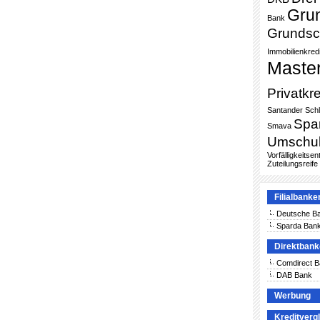
Gru
Bank
Grundsc
Immobilienkredi
Maste
Privatkre
Santander
Sch
Spa
Smava
Umschu
Vorfälligkeitse
Zuteilungsreife
Filialbanke
Deutsche B
Sparda Ban
Direktban
Comdirect 
DAB Bank
Werbung
Kreditverg