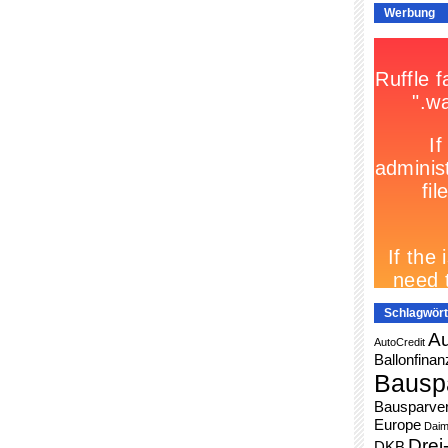
Werbung
Schlagwört
Au
AutoCredit
Ballonfinan
Bausp
Bausparver
Europe
Daim
Drei
DKB