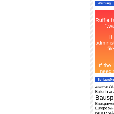
Werbung
Schlagwört
Au
AutoCredit
Ballonfinan
Bausp
Bausparver
Europe
Daim
Drei
DKB