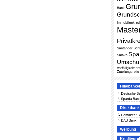
Gru
Bank
Grundsc
Immobilienkredi
Maste
Privatkre
Santander
Sch
Spa
Smava
Umschu
Vorfälligkeitse
Zuteilungsreife
Filialbanke
Deutsche B
Sparda Ban
Direktban
Comdirect 
DAB Bank
Werbung
Kreditverg