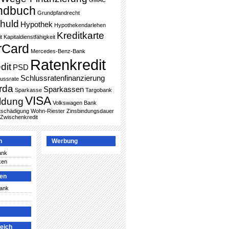
GMAC
ndbuch
Grundpfandrecht
huld
Hypothek
Hypothekendarlehen
Kreditkarte
t
Kapitaldienstfähigkeit
rCard
Mercedes-Benz-Bank
Ratenkredit
dit
PSD
Schlussratenfinanzierung
lussrate
rda
Sparkassen
Sparkasse
Targobank
VISA
ldung
Volkswagen Bank
ntschädigung
Wohn-Riester
Zinsbindungsdauer
Zwischenkredit
n
Werbung
ank
ken
ken
Bank
leich