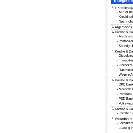
Kategorien
> Kreditmag
Aktuell be
Kreditinst
Nachricht
Allgemeines
Kredite & Da
Autofinan
Immobilie
Sonstige 
Kredite & Da
Dispokred
Immobilie
Onlinekre
Ratenkred
Weitere A
Kredite & D
DKB Bank
Mercedes
Postbank 
PSD Bank
Volkswag
Kredite & D
Kredite fü
Weiterführe
Kreditkar
Leasing
(