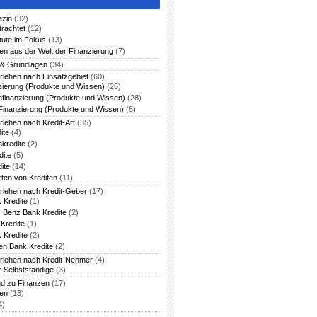
azin
(32)
trachtet
(12)
itute im Fokus
(13)
en aus der Welt der Finanzierung
(7)
 & Grundlagen
(34)
rlehen nach Einsatzgebiet
(60)
zierung (Produkte und Wissen)
(26)
nfinanzierung (Produkte und Wissen)
(28)
Finanzierung (Produkte und Wissen)
(6)
rlehen nach Kredit-Art
(35)
ite
(4)
nkredite
(2)
dite
(5)
ite
(14)
rten von Krediten
(11)
arlehen nach Kredit-Geber
(17)
 Kredite
(1)
 Benz Bank Kredite
(2)
Kredite
(1)
 Kredite
(2)
en Bank Kredite
(2)
arlehen nach Kredit-Nehmer
(4)
r Selbstständige
(3)
nd zu Finanzen
(17)
ten
(13)
4)