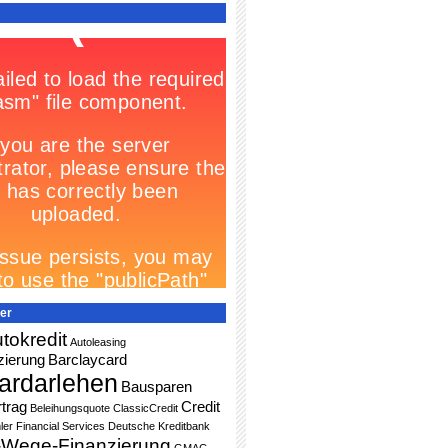
er
tokredit
Autoleasing
zierung
Barclaycard
ardarlehen
Bausparen
trag
Credit
Beleihungsquote
ClassicCredit
ler Financial Services
Deutsche Kreditbank
-Wege-Finanzierung