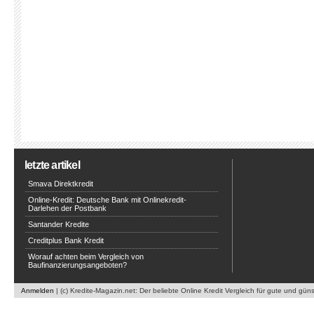
letzte artikel
Smava Direktkredit
Online-Kredit: Deutsche Bank mit Onlinekredit-
Darlehen der Postbank
Santander Kredite
Creditplus Bank Kredit
Worauf achten beim Vergleich von
Baufinanzierungsangeboten?
Anmelden
| (c) Kredite-Magazin.net: Der beliebte Online Kredit Vergleich für gute und gün