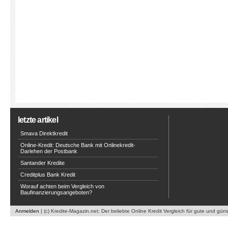
letzte artikel
Smava Direktkredit
Online-Kredit: Deutsche Bank mit Onlinekredit-
Darlehen der Postbank
Santander Kredite
Creditplus Bank Kredit
Worauf achten beim Vergleich von
Baufinanzierungsangeboten?
Anmelden
| (c) Kredite-Magazin.net: Der beliebte Online Kredit Vergleich für gute und gün