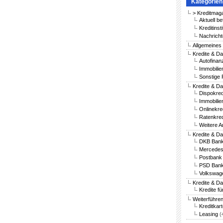
Kategorien
> Kreditmag
Aktuell be
Kreditinst
Nachricht
Allgemeines
Kredite & Da
Autofinan
Immobilie
Sonstige 
Kredite & Da
Dispokred
Immobilie
Onlinekre
Ratenkred
Weitere A
Kredite & D
DKB Bank
Mercedes
Postbank 
PSD Bank
Volkswag
Kredite & D
Kredite fü
Weiterführe
Kreditkar
Leasing
(