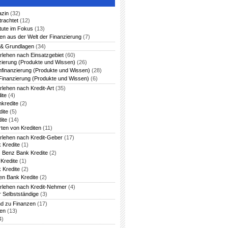
azin
(32)
trachtet
(12)
itute im Fokus
(13)
en aus der Welt der Finanzierung
(7)
 & Grundlagen
(34)
rlehen nach Einsatzgebiet
(60)
zierung (Produkte und Wissen)
(26)
nfinanzierung (Produkte und Wissen)
(28)
Finanzierung (Produkte und Wissen)
(6)
rlehen nach Kredit-Art
(35)
ite
(4)
nkredite
(2)
dite
(5)
ite
(14)
rten von Krediten
(11)
arlehen nach Kredit-Geber
(17)
 Kredite
(1)
 Benz Bank Kredite
(2)
Kredite
(1)
 Kredite
(2)
en Bank Kredite
(2)
arlehen nach Kredit-Nehmer
(4)
r Selbstständige
(3)
nd zu Finanzen
(17)
ten
(13)
4)