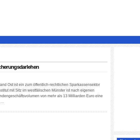
icherungsdarlehen
nd Ost ist ein zum öffentlich-rechtlichen Sparkassensektor
titut mit Sitz im westfälischen Münster ist nach eigenen
dengeschäftsvolumen von mehr als 13 Milliarden Euro eine
n …