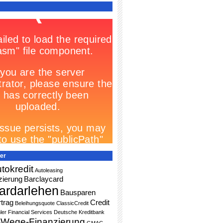
er
tokredit
Autoleasing
zierung
Barclaycard
ardarlehen
Bausparen
trag
Credit
Beleihungsquote
ClassicCredit
ler Financial Services
Deutsche Kreditbank
-Wege-Finanzierung