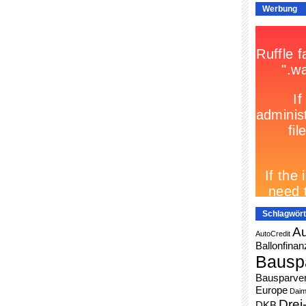
Werbung
Schlagwört
Au
AutoCredit
Ballonfinan
Bausp
Bausparver
Europe
Daim
Drei
DKB