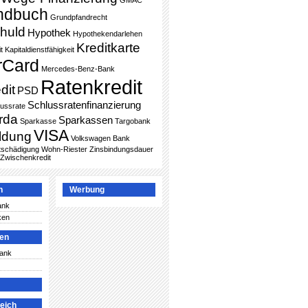
GMAC
ndbuch
Grundpfandrecht
huld
Hypothek
Hypothekendarlehen
Kreditkarte
t
Kapitaldienstfähigkeit
rCard
Mercedes-Benz-Bank
Ratenkredit
dit
PSD
Schlussratenfinanzierung
lussrate
rda
Sparkassen
Sparkasse
Targobank
VISA
ldung
Volkswagen Bank
ntschädigung
Wohn-Riester
Zinsbindungsdauer
Zwischenkredit
n
Werbung
ank
ken
ken
Bank
leich