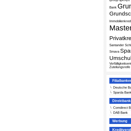
Gru
Bank
Grundsc
Immobilienkredi
Maste
Privatkre
Santander
Sch
Spa
Smava
Umschu
Vorfälligkeitse
Zuteilungsreife
Filialbanke
Deutsche B
Sparda Ban
Direktban
Comdirect 
DAB Bank
Werbung
Kreditverg