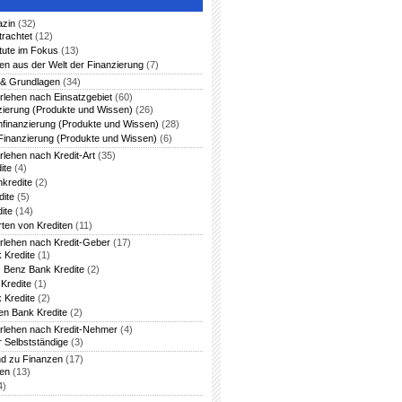
azin
(32)
trachtet
(12)
itute im Fokus
(13)
en aus der Welt der Finanzierung
(7)
 & Grundlagen
(34)
rlehen nach Einsatzgebiet
(60)
zierung (Produkte und Wissen)
(26)
nfinanzierung (Produkte und Wissen)
(28)
Finanzierung (Produkte und Wissen)
(6)
rlehen nach Kredit-Art
(35)
ite
(4)
nkredite
(2)
dite
(5)
ite
(14)
rten von Krediten
(11)
arlehen nach Kredit-Geber
(17)
 Kredite
(1)
 Benz Bank Kredite
(2)
Kredite
(1)
 Kredite
(2)
en Bank Kredite
(2)
arlehen nach Kredit-Nehmer
(4)
r Selbstständige
(3)
nd zu Finanzen
(17)
ten
(13)
4)