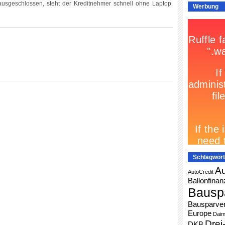
ausgeschlossen, steht der Kreditnehmer schnell ohne Laptop
Werbung
Schlagwört
Au
AutoCredit
Ballonfinan
Bausp
Bausparver
Europe
Daim
Drei
DKB