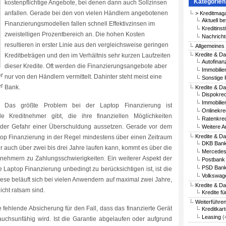
Kategorien
kostenpflichtige Angebote, bei denen dann auch Sollzinsen
anfallen. Gerade bei den von vielen Händlern angebotenen
> Kreditmag
Aktuell be
Finanzierungsmodellen fallen schnell Effektivzinsen im
Kreditinst
zweistelligen Prozentbereich an. Die hohen Kosten
Nachricht
resultieren in erster Linie aus den vergleichsweise geringen
Allgemeines
Kredite & Da
Kreditbeträgen und den im Verhältnis sehr kurzen Laufzeiten
Autofinan
dieser Kredite. Oft werden die Finanzierungsangebote aber
Immobilie
r
nur von den Händlern vermittelt. Dahinter steht meist eine
Sonstige 
r
Bank.
Kredite & Da
Dispokred
Immobilie
Das größte Problem bei der Laptop Finanzierung ist
Onlinekre
e Kreditnehmer gibt, die ihre finanziellen Möglichkeiten
Ratenkred
 der Gefahr einer Überschuldung aussetzen. Gerade vor dem
Weitere A
Kredite & D
top Finanzierung in der Regel mindestens über einen Zeitraum
DKB Bank
er auch über zwei bis drei Jahre laufen kann, kommt es über die
Mercedes
tnehmern zu Zahlungsschwierigkeiten. Ein weiterer Aspekt der
Postbank 
PSD Bank
 Laptop Finanzierung unbedingt zu berücksichtigen ist, ist die
Volkswag
ese beläuft sich bei vielen Anwendern auf maximal zwei Jahre,
Kredite & D
cht ratsam sind.
Kredite fü
Weiterführe
die fehlende Absicherung für den Fall, dass das finanzierte Gerät
Kreditkar
Leasing
(
uchsunfähig wird. Ist die Garantie abgelaufen oder aufgrund