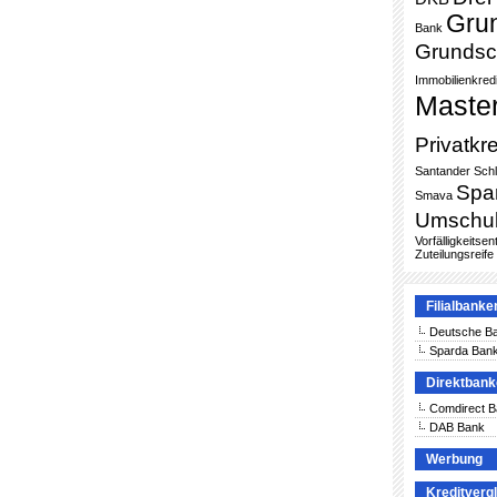
Gru
Bank
Grundsc
Immobilienkredi
Maste
Privatkre
Santander
Sch
Spa
Smava
Umschu
Vorfälligkeitse
Zuteilungsreife
Filialbanke
Deutsche B
Sparda Ban
Direktban
Comdirect 
DAB Bank
Werbung
Kreditverg