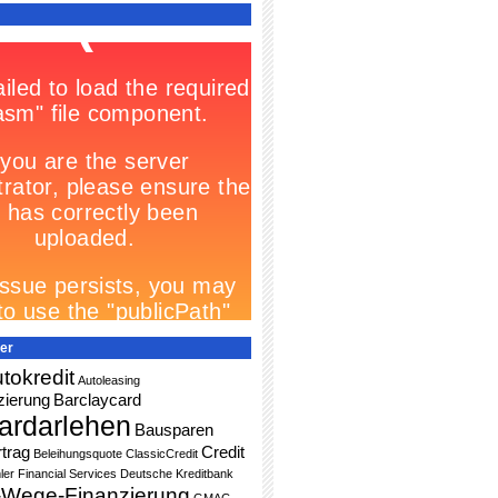
er
tokredit
Autoleasing
zierung
Barclaycard
ardarlehen
Bausparen
trag
Credit
Beleihungsquote
ClassicCredit
ler Financial Services
Deutsche Kreditbank
-Wege-Finanzierung