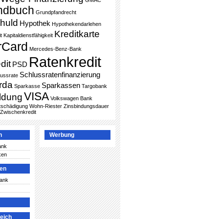
GMAC
ndbuch
Grundpfandrecht
huld
Hypothek
Hypothekendarlehen
Kreditkarte
t
Kapitaldienstfähigkeit
rCard
Mercedes-Benz-Bank
Ratenkredit
dit
PSD
Schlussratenfinanzierung
lussrate
rda
Sparkassen
Sparkasse
Targobank
VISA
ldung
Volkswagen Bank
ntschädigung
Wohn-Riester
Zinsbindungsdauer
Zwischenkredit
n
Werbung
ank
ken
ken
Bank
leich