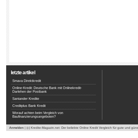
letzte artikel
Smava Direktkredit
Online-Kredit: Deutsche Bank mit Onlinekredit-
Darlehen der Postbank
Santander Kredite
Creditplus Bank Kredit
Worauf achten beim Vergleich von
Baufinanzierungsangeboten?
Anmelden
| (c) Kredite-Magazin.net: Der beliebte Online Kredit Vergleich für gute und gün