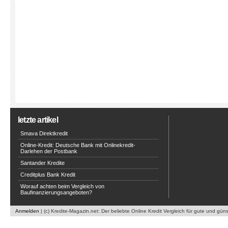
letzte artikel
Smava Direktkredit
Online-Kredit: Deutsche Bank mit Onlinekredit-
Darlehen der Postbank
Santander Kredite
Creditplus Bank Kredit
Worauf achten beim Vergleich von
Baufinanzierungsangeboten?
Anmelden
| (c) Kredite-Magazin.net: Der beliebte Online Kredit Vergleich für gute und gün