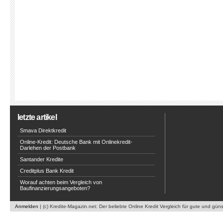
letzte artikel
Smava Direktkredit
Online-Kredit: Deutsche Bank mit Onlinekredit-
Darlehen der Postbank
Santander Kredite
Creditplus Bank Kredit
Worauf achten beim Vergleich von
Baufinanzierungsangeboten?
Anmelden
| (c) Kredite-Magazin.net: Der beliebte Online Kredit Vergleich für gute und gün