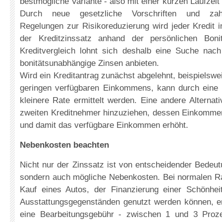
bestmögliche Variante - also mit einer kurzen Laufzeit 
Durch neue gesetzliche Vorschriften und zahl
Regelungen zur Risikoreduzierung wird jeder Kredit in
der Kreditzinssatz anhand der persönlichen Bonit
Kreditvergleich lohnt sich deshalb eine Suche nach
bonitätsunabhängige Zinsen anbieten.
Wird ein Kreditantrag zunächst abgelehnt, beispielswe
geringen verfügbaren Einkommens, kann durch eine l
kleinere Rate ermittelt werden. Eine andere Alternat
zweiten Kreditnehmer hinzuziehen, dessen Einkomme
und damit das verfügbare Einkommen erhöht.
Nebenkosten beachten
Nicht nur der Zinssatz ist von entscheidender Bedeut
sondern auch mögliche Nebenkosten. Bei normalen Ra
Kauf eines Autos, der Finanzierung einer Schönhei
Ausstattungsgegenständen genutzt werden können, er
eine Bearbeitungsgebühr - zwischen 1 und 3 Proz