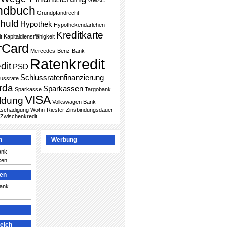
GMAC
ndbuch
Grundpfandrecht
huld
Hypothek
Hypothekendarlehen
Kreditkarte
t
Kapitaldienstfähigkeit
rCard
Mercedes-Benz-Bank
Ratenkredit
dit
PSD
Schlussratenfinanzierung
lussrate
rda
Sparkassen
Sparkasse
Targobank
VISA
ldung
Volkswagen Bank
ntschädigung
Wohn-Riester
Zinsbindungsdauer
Zwischenkredit
n
Werbung
ank
ken
ken
Bank
leich