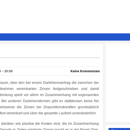
 – 20:58
Keine Kommentare
traum, über den bei einem Darlehensvertrag die zwischen der
nehmer vereinbarten Zinsen festgeschrieben und damit
nsbindung spielt vor allem im Zusammenhang mit sogenannten
 Bei anderen Darlehensformen gibt es stattdessen keine frei
elsweise die Zinsen bei Dispositionskrediten grundsätzlich
 fest vereinbart und über die gesamte Laufzeit unveränderlich.
 darüber, wie planbar die Kosten sind, die im Zusammenhang
Gerade in Zeiten niedriger Zinsen macht es in der Regel Sinn,