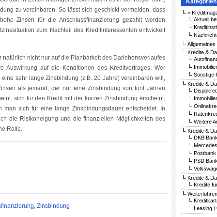
Kategorien
ndung zu vereinbaren. So lässt sich geschickt vermeiden, dass
> Kreditmag
hohe Zinsen für die Anschlussfinanzierung gezahlt werden
Aktuell be
Kreditinst
inssituation zum Nachteil des Kreditinteressenten entwickelt
Nachricht
Allgemeines
Kredite & Da
 natürlich nicht nur auf die Planbarkeit des Darlehensverlaufes
Autofinan
Immobilie
re Auswirkung auf die Konditionen des Kreditvertrages. Wer
Sonstige 
 eine sehr lange Zinsbindung (z.B. 20 Jahre) vereinbaren will,
Kredite & Da
Zinsen als jemand, der nur eine Zinsbindung von fünf Jahren
Dispokred
nt, sich für den Kredit mit der kurzen Zinsbindung erscheint,
Immobilie
Onlinekre
enn man sich für eine lange Zinsbindungsdauer entscheidet. In
Ratenkred
 die Risikoneigung und die finanziellen Möglichkeiten des
Weitere A
he Rolle.
Kredite & D
DKB Bank
Mercedes
Postbank 
PSD Bank
Volkswag
Kredite & D
Kredite fü
Weiterführe
Kreditkar
finanzierung
,
Zinsbindung
Leasing
(