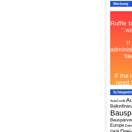
Werbung
Schlagwört
Au
AutoCredit
Ballonfinan
Bausp
Bausparver
Europe
Daim
Drei
DKB