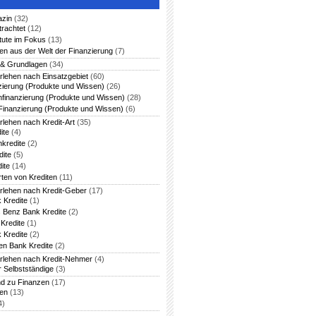
azin
(32)
trachtet
(12)
itute im Fokus
(13)
en aus der Welt der Finanzierung
(7)
 & Grundlagen
(34)
rlehen nach Einsatzgebiet
(60)
zierung (Produkte und Wissen)
(26)
nfinanzierung (Produkte und Wissen)
(28)
Finanzierung (Produkte und Wissen)
(6)
rlehen nach Kredit-Art
(35)
ite
(4)
nkredite
(2)
dite
(5)
ite
(14)
rten von Krediten
(11)
arlehen nach Kredit-Geber
(17)
 Kredite
(1)
 Benz Bank Kredite
(2)
Kredite
(1)
 Kredite
(2)
en Bank Kredite
(2)
arlehen nach Kredit-Nehmer
(4)
r Selbstständige
(3)
nd zu Finanzen
(17)
ten
(13)
4)