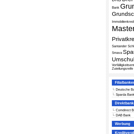
Gru
Bank
Grundsc
Immobilienkredi
Maste
Privatkre
Santander
Sch
Spa
Smava
Umschu
Vorfälligkeitse
Zuteilungsreife
Filialbanke
Deutsche B
Sparda Ban
Direktban
Comdirect 
DAB Bank
Werbung
Kreditverg