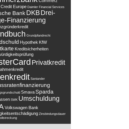
Commerz
Credit Europe
Daimler Financial Services
DKB
Drei-
sche Bank
e-Finanzierung
nzgründerkredit
ndbuch
Grundpfandrecht
dschuld
Hypothek
KfW
tkarte
Kreditsicherheiten
würdigkeitsprüfung
sterCard
Privatkredit
ahmenkredit
enkredit
Santander
ussratenfinanzierung
Sparda
Smava
gsgrundschuld
Umschuldung
assen
SWK
A
Volkswagen Bank
ligkeitsentschädigung
Zinsbindungsdauer
llstreckung