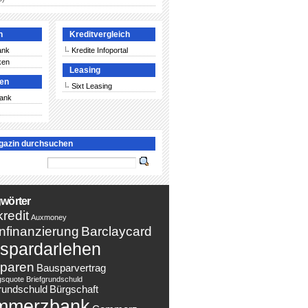
n
Kreditvergleich
ank
Kredite Infoportal
ken
Leasing
ken
Sixt Leasing
Bank
gazin durchsuchen
wörter
redit
Auxmoney
nfinanzierung
Barclaycard
spardarlehen
paren
Bausparvertrag
gsquote
Briefgrundschuld
rundschuld
Bürgschaft
mmerzbank