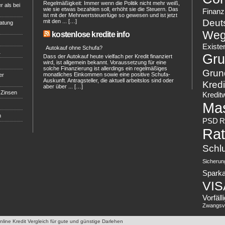
Regelmäßigkeit: Immer wenn die Politik nicht mehr weiß,
r als bei
wie sie etwas bezahlen soll, erhöht sie die Steuern. Das
Finanz
ist mit der Mehrwertsteuerlüge so gewesen und ist jetzt
Deut
mit den ... […]
ratung
Weg
kostenlose kredite info
Existe
Autokauf ohne Schufa?
…
Gru
Dass der Autokauf heute vielfach per Kredit finanziert
wird, ist allgemein bekannt. Voraussetzung für eine
solche Finanzierung ist allerdings ein regelmäßiges
Grun
monatliches Einkommen sowie eine positive Schufa-
er
Auskunft. Antragsteller, die aktuell arbeitslos sind oder
Kredi
aber über ... […]
r Zinsen
Kredit
Ma
n
PSD
R
Rat
Schl
Sicherun
Spark
VIS
Vorfäl
Zwangsvo
Online Kredit Vergleich für gute und günstige Darlehen