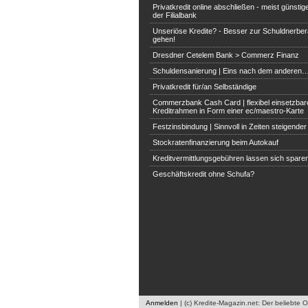
Privatkredit online abschließen - meist günstige
der Filialbank
Unseriöse Kredite? - Besser zur Schuldnerbe
gehen!
Dresdner Cetelem Bank > Commerz Finanz
Schuldensanierung | Eins nach dem anderen
Privatkredit für/an Selbständige
Commerzbank Cash Card | flexibel einsetzbar
Kreditrahmen in Form einer ec/maestro-Karte
Festzinsbindung | Sinnvoll in Zeiten steigende
Stockratenfinanzierung beim Autokauf
Kreditvermittlungsgebühren lassen sich spare
Geschäftskredit ohne Schufa?
Anmelden
|
(c) Kredite-Magazin.net: Der beliebte 