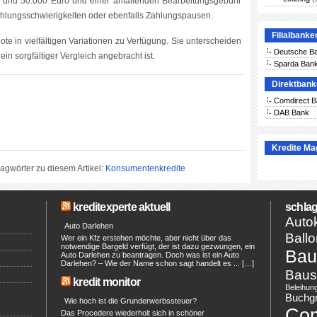
 und 50.000 Euro und einer anfallenden Bearbeitungsgebühr
hlungsschwierigkeiten oder ebenfalls Zahlungspausen.
Filialbanke
te in vielfältigen Variationen zu Verfügung. Sie unterscheiden
Deutsche B
ein sorgfältiger Vergleich angebracht ist.
Sparda Ban
Direktban
Comdirect 
DAB Bank
Kredite Ma
agwörter zu diesem Artikel:
Konsumentenkredite
kreditexperte aktuell
schlag
Autok
Auto Darlehen
Ballo
Wer ein Kfz erstehen möchte, aber nicht über das
notwendige Bargeld verfügt, der ist dazu gezwungen, ein
Bau
Auto Darlehen zu beantragen. Doch was ist ein Auto
Darlehen? – Wie der Name schon sagt handelt es ... […]
Baus
kredit monitor
Beleihun
Buchg
Wie hoch ist die Grunderwerbssteuer?
Co
Das Procedere wiederholt sich in schöner