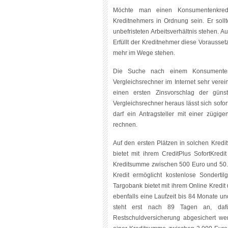
Möchte man einen Konsumentenkredi
Kreditnehmers in Ordnung sein. Er sol
unbefristeten Arbeitsverhältnis stehen. A
Erfüllt der Kreditnehmer diese Vorausse
mehr im Wege stehen.
Die Suche nach einem Konsumentenkr
Vergleichsrechner im Internet sehr vere
einen ersten Zinsvorschlag der güns
Vergleichsrechner heraus lässt sich sofor
darf ein Antragsteller mit einer zügi
rechnen.
Auf den ersten Plätzen in solchen Kredit
bietet mit ihrem CreditPlus SofortKred
Kreditsumme zwischen 500 Euro und 50.0
Kredit ermöglicht kostenlose Sonderti
Targobank bietet mit ihrem Online Kredi
ebenfalls eine Laufzeit bis 84 Monate u
steht erst nach 89 Tagen an, dafü
Restschuldversicherung abgesichert we