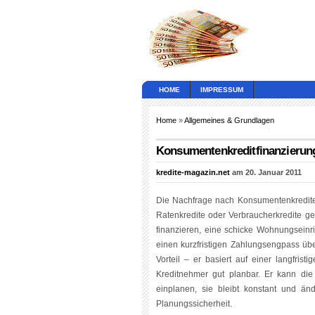
HOME
IMPRESSUM
Home
»
Allgemeines & Grundlagen
Konsumentenkreditfinanzierun
kredite-magazin.net
am 20. Januar 2011
Die Nachfrage nach Konsumentenkredite
Ratenkredite oder Verbraucherkredite gen
finanzieren, eine schicke Wohnungseinr
einen kurzfristigen Zahlungsengpass übe
Vorteil – er basiert auf einer langfrist
Kreditnehmer gut planbar. Er kann die m
einplanen, sie bleibt konstant und änd
Planungssicherheit.