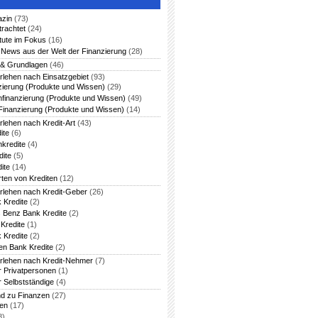
azin
(73)
trachtet
(24)
itute im Fokus
(16)
News aus der Welt der Finanzierung
(28)
 & Grundlagen
(46)
rlehen nach Einsatzgebiet
(93)
zierung (Produkte und Wissen)
(29)
nfinanzierung (Produkte und Wissen)
(49)
Finanzierung (Produkte und Wissen)
(14)
rlehen nach Kredit-Art
(43)
ite
(6)
nkredite
(4)
dite
(5)
ite
(14)
rten von Krediten
(12)
arlehen nach Kredit-Geber
(26)
 Kredite
(2)
 Benz Bank Kredite
(2)
Kredite
(1)
 Kredite
(2)
en Bank Kredite
(2)
arlehen nach Kredit-Nehmer
(7)
ür Privatpersonen
(1)
r Selbstständige
(4)
nd zu Finanzen
(27)
ten
(17)
8)