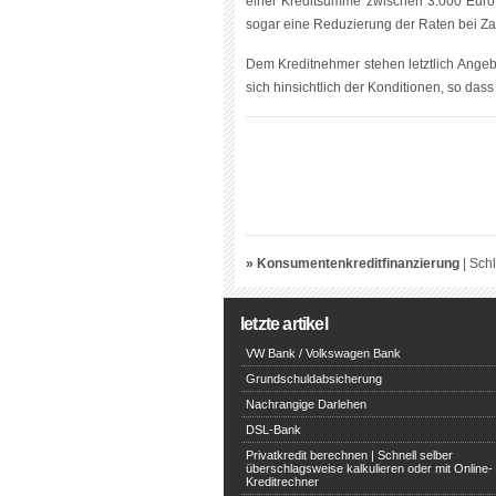
einer Kreditsumme zwischen 3.000 Euro
sogar eine Reduzierung der Raten bei Za
Dem Kreditnehmer stehen letztlich Angebo
sich hinsichtlich der Konditionen, so dass 
» Konsumentenkreditfinanzierung
|
Schl
letzte artikel
VW Bank / Volkswagen Bank
Grundschuldabsicherung
Nachrangige Darlehen
DSL-Bank
Privatkredit berechnen | Schnell selber
überschlagsweise kalkulieren oder mit Online-
Kreditrechner