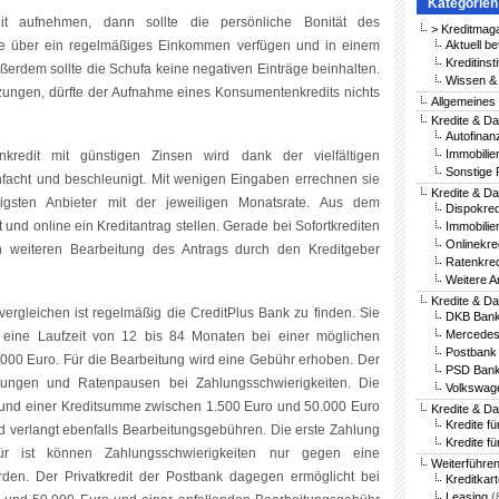
Kategorien
t aufnehmen, dann sollte die persönliche Bonität des
> Kreditmag
lte über ein regelmäßiges Einkommen verfügen und in einem
Aktuell be
Kreditinst
ußerdem sollte die Schufa keine negativen Einträge beinhalten.
Wissen & 
tzungen, dürfte der Aufnahme eines Konsumentenkredits nichts
Allgemeines
Kredite & Da
Autofinan
Immobilie
edit mit günstigen Zinsen wird dank der vielfältigen
Sonstige 
infacht und beschleunigt. Mit wenigen Eingaben errechnen sie
Kredite & Da
tigsten Anbieter mit der jeweiligen Monatsrate. Aus dem
Dispokred
t und online ein Kreditantrag stellen. Gerade bei Sofortkrediten
Immobilie
Onlinekre
gen weiteren Bearbeitung des Antrags durch den Kreditgeber
Ratenkred
Weitere A
Kredite & D
vergleichen ist regelmäßig die CreditPlus Bank zu finden. Sie
DKB Bank
Mercedes
it eine Laufzeit von 12 bis 84 Monaten bei einer möglichen
Postbank 
00 Euro. Für die Bearbeitung wird eine Gebühr erhoben. Der
PSD Bank
lgungen und Ratenpausen bei Zahlungsschwierigkeiten. Die
Volkswag
t und einer Kreditsumme zwischen 1.500 Euro und 50.000 Euro
Kredite & D
Kredite f
nd verlangt ebenfalls Bearbeitungsgebühren. Die erste Zahlung
Kredite fü
r ist können Zahlungsschwierigkeiten nur gegen eine
Weiterführe
rden. Der Privatkredit der Postbank dagegen ermöglicht bei
Kreditkar
Leasing
(