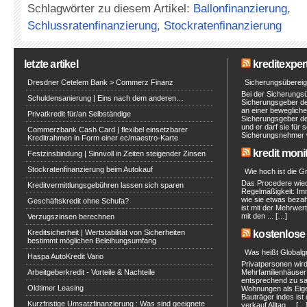
Schlagwörter zu diesem Artikel:
Ballonfinanzierung
,
Schlussratenfinanzierung
,
Stockratenfinanzierung
letzte artikel
kreditexpert
Dresdner Cetelem Bank > Commerz Finanz
Sicherungsüberei
Bei der Sicherungs
Schuldensanierung | Eins nach dem anderen…
Sicherungsgeber d
an einer beweglich
Privatkredit für/an Selbständige
Sicherungsgeber de
und er darf sie für
Commerzbank Cash Card | flexibel einsetzbarer
Sicherungsnehmer w
Kreditrahmen in Form einer ec/maestro-Karte
kredit moni
Festzinsbindung | Sinnvoll in Zeiten steigender Zinsen
Stockratenfinanzierung beim Autokauf
Wie hoch ist die 
Das Procedere wied
Kreditvermittlungsgebühren lassen sich sparen
Regelmäßigkeit: Imm
wie sie etwas bezah
Geschäftskredit ohne Schufa?
ist mit der Mehrwer
mit den ... […]
Verzugszinsen berechnen
Kreditsicherheit | Wertstabilität von Sicherheiten
kostenlose 
bestimmt möglichen Beleihungsumfang
Was heißt Globalg
Haspa AutoKredit Vario
Privatpersonen wird
Arbeitgeberkredit - Vorteile & Nachteile
Mehrfamilienhäuser
entsprechend zu sa
Oldtimer Leasing
Wohnungen als Eig
Bauträger indes ist
Kurzfristige Umsatzfinanzierung : Was sind geeignete
verkauf Alltag ... […