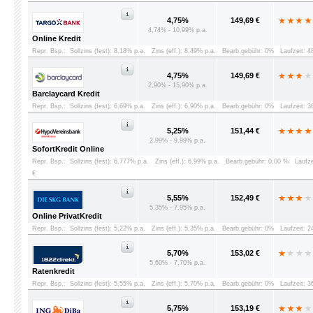
4,75%
149,69 €
4,74% - 10,99% p.a.
Online Kredit
Repr. Bsp.:
Sollzins (fest): 8,18% p.a.
Zins (eff.): 8,49% p.a.
Bearb.gebühr: 0%
Laufzeit: 
4,75%
149,69 €
2,90% - 15,90% p.a.
Barclaycard Kredit
Repr. Bsp.:
Sollzins (fest): 6,69% p.a.
Zins (eff.): 6,90% p.a.
Bearb.gebühr: 0%
Laufzeit: 
5,25%
151,44 €
2,99% - 9,99% p.a.
SofortKredit Online
Repr. Bsp.:
Sollzins (fest): 6,777% p.a.
Zins (eff.): 6,99% p.a.
Bearb.gebühr: 0,00 %
Laufz
€
5,55%
152,49 €
5,35% - 7,95% p.a.
Online PrivatKredit
Repr. Bsp.:
Sollzins (fest): 5,22% p.a.
Zins (eff.): 5,35% p.a.
Bearb.gebühr: 0%
Laufzeit: 
5,70%
153,02 €
5,60% - 7,70% p.a.
Ratenkredit
Repr. Bsp.:
Sollzins (fest): 5,55% p.a.
Zins (eff.): 5,70% p.a.
Bearb.gebühr: 0%
Laufzeit: 
5,75%
153,19 €