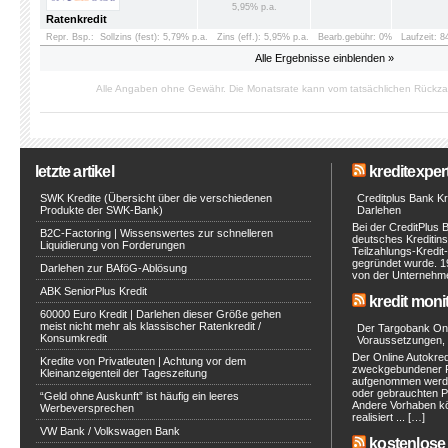
5,95% p.a.
Ratenkredit
Repr. Bsp.:
Sollzins (fest): 5,79% p.a.
Zins (eff.): 5,95% p.a.
Bearb.gebühr: 0%
Laufzeit: 
Alle Ergebnisse einblenden »
Alle Angaben ohne Gewähr. Die Monatsrate kann vom tatsächlichen Rückz
letzte artikel
kreditexpert
SWK Kredite (Übersicht über die verschiedenen
Creditplus Bank Kre
Produkte der SWK-Bank)
Darlehen
Bei der CreditPlus 
B2C-Factoring | Wissenswertes zur schnelleren
deutsches Kreditinst
Liquidierung von Forderungen
Teilzahlungs-Kredit
gegründet wurde. 1
Darlehen zur BAföG-Ablösung
von der Unternehmen
ABK SeniorPlus Kredit
kredit moni
60000 Euro Kredit | Darlehen dieser Größe gehen
meist nicht mehr als klassischer Ratenkredit /
Der Targobank Onli
Konsumkredit
Voraussetzungen, 
Der Online Autokred
Kredite von Privatleuten | Achtung vor dem
zweckgebundener Ra
Kleinanzeigenteil der Tageszeitung
aufgenommen werde
oder gebrauchten P
“Geld ohne Auskunft” ist häufig ein leeres
Andere Vorhaben kö
Werbeversprechen
realisiert ... […]
VW Bank / Volkswagen Bank
kostenlose 