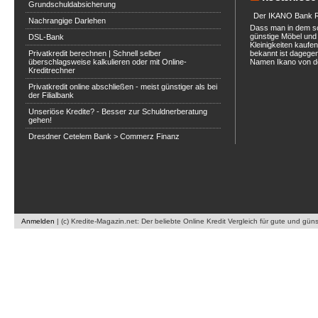
Grundschuldabsicherung
Der IKANO Bank Ra
Nachrangige Darlehen
Dass man in dem s
günstige Möbel und 
DSL-Bank
Kleinigkeiten kaufe
Privatkredit berechnen | Schnell selber
bekannt ist dagegen
überschlagsweise kalkulieren oder mit Online-
Namen Ikano von de
Kreditrechner
Privatkredit online abschließen - meist günstiger als bei
der Filialbank
Unseriöse Kredite? - Besser zur Schuldnerberatung
gehen!
Dresdner Cetelem Bank > Commerz Finanz
Anmelden
|
(c) Kredite-Magazin.net: Der beliebte Online Kredit Vergleich für gute und gün