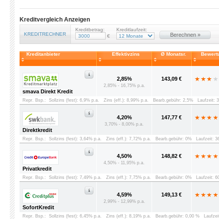
Kreditvergleich Anzeigen
Kreditbetrag:
Kreditlaufzeit:
KREDITRECHNER
Berechnen »
€
Kreditanbieter
Effektivzins
Ø Monatsr.
Bewert
2,85%
143,09 €
2,85% - 16,75% p.a.
smava Direkt Kredit
Repr. Bsp.:
Sollzins (fest): 6,9% p.a.
Zins (eff.): 8,99% p.a.
Bearb.gebühr: 2,5%
Laufzeit: 
4,20%
147,77 €
3,70% - 8,00% p.a.
Direktkredit
Repr. Bsp.:
Sollzins (fest): 3,64% p.a.
Zins (eff.): 7,72% p.a.
Bearb.gebühr: 0%
Laufzeit: 
4,50%
148,82 €
4,50% - 11,95% p.a.
Privatkredit
Repr. Bsp.:
Sollzins (fest): 7,49% p.a.
Zins (eff.): 7,75% p.a.
Bearb.gebühr: 0%
Laufzeit: 
4,59%
149,13 €
2,99% - 12,99% p.a.
SofortKredit
Repr. Bsp.:
Sollzins (fest): 6,45% p.a.
Zins (eff.): 8,19% p.a.
Bearb.gebühr: 0,00 %
Laufzei