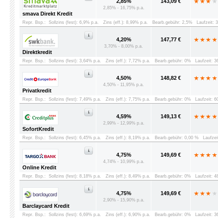
2,85%
143,09 €
2,85% - 16,75% p.a.
smava Direkt Kredit
Repr. Bsp.:
Sollzins (fest): 6,9% p.a.
Zins (eff.): 8,99% p.a.
Bearb.gebühr: 2,5%
Laufzeit: 
4,20%
147,77 €
3,70% - 8,00% p.a.
Direktkredit
Repr. Bsp.:
Sollzins (fest): 3,64% p.a.
Zins (eff.): 7,72% p.a.
Bearb.gebühr: 0%
Laufzeit: 
4,50%
148,82 €
4,50% - 11,95% p.a.
Privatkredit
Repr. Bsp.:
Sollzins (fest): 7,49% p.a.
Zins (eff.): 7,75% p.a.
Bearb.gebühr: 0%
Laufzeit: 
4,59%
149,13 €
2,99% - 12,99% p.a.
SofortKredit
Repr. Bsp.:
Sollzins (fest): 6,45% p.a.
Zins (eff.): 8,19% p.a.
Bearb.gebühr: 0,00 %
Laufzei
4,75%
149,69 €
4,74% - 10,99% p.a.
Online Kredit
Repr. Bsp.:
Sollzins (fest): 8,18% p.a.
Zins (eff.): 8,49% p.a.
Bearb.gebühr: 0%
Laufzeit: 
4,75%
149,69 €
2,90% - 15,90% p.a.
Barclaycard Kredit
Repr. Bsp.:
Sollzins (fest): 6,69% p.a.
Zins (eff.): 6,90% p.a.
Bearb.gebühr: 0%
Laufzeit: 