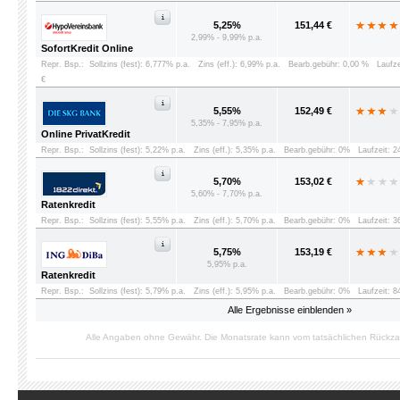
5,25%
151,44 €
2,99% - 9,99% p.a.
SofortKredit Online
Repr. Bsp.:
Sollzins (fest): 6,777% p.a.
Zins (eff.): 6,99% p.a.
Bearb.gebühr: 0,00 %
Laufz
€
5,55%
152,49 €
5,35% - 7,95% p.a.
Online PrivatKredit
Repr. Bsp.:
Sollzins (fest): 5,22% p.a.
Zins (eff.): 5,35% p.a.
Bearb.gebühr: 0%
Laufzeit: 
5,70%
153,02 €
5,60% - 7,70% p.a.
Ratenkredit
Repr. Bsp.:
Sollzins (fest): 5,55% p.a.
Zins (eff.): 5,70% p.a.
Bearb.gebühr: 0%
Laufzeit: 
5,75%
153,19 €
5,95% p.a.
Ratenkredit
Repr. Bsp.:
Sollzins (fest): 5,79% p.a.
Zins (eff.): 5,95% p.a.
Bearb.gebühr: 0%
Laufzeit: 
Alle Ergebnisse einblenden »
Alle Angaben ohne Gewähr. Die Monatsrate kann vom tatsächlichen Rückz