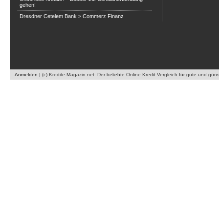
gehen!
Dresdner Cetelem Bank > Commerz Finanz
Anmelden
|
(c) Kredite-Magazin.net: Der beliebte Online Kredit Vergleich für gute und gün