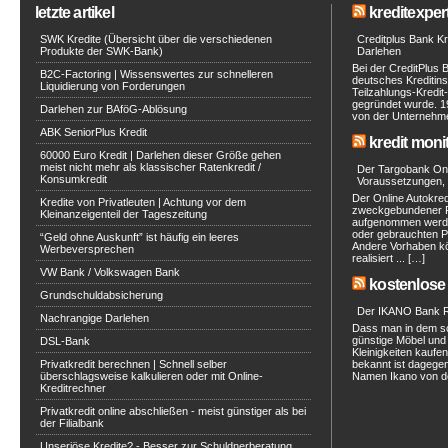
letzte artikel
kreditexpert
SWK Kredite (Übersicht über die verschiedenen
Creditplus Bank Kre
Produkte der SWK-Bank)
Darlehen
Bei der CreditPlus 
B2C-Factoring | Wissenswertes zur schnelleren
deutsches Kreditinst
Liquidierung von Forderungen
Teilzahlungs-Kredit
gegründet wurde. 1
Darlehen zur BAföG-Ablösung
von der Unternehmen
ABK SeniorPlus Kredit
kredit moni
60000 Euro Kredit | Darlehen dieser Größe gehen
meist nicht mehr als klassischer Ratenkredit /
Der Targobank Onli
Konsumkredit
Voraussetzungen, 
Der Online Autokred
Kredite von Privatleuten | Achtung vor dem
zweckgebundener Ra
Kleinanzeigenteil der Tageszeitung
aufgenommen werde
oder gebrauchten P
“Geld ohne Auskunft” ist häufig ein leeres
Andere Vorhaben kö
Werbeversprechen
realisiert ... […]
VW Bank / Volkswagen Bank
kostenlose 
Grundschuldabsicherung
Der IKANO Bank Ra
Nachrangige Darlehen
Dass man in dem s
günstige Möbel und 
DSL-Bank
Kleinigkeiten kaufe
Privatkredit berechnen | Schnell selber
bekannt ist dagegen
überschlagsweise kalkulieren oder mit Online-
Namen Ikano von de
Kreditrechner
Privatkredit online abschließen - meist günstiger als bei
der Filialbank
Unseriöse Kredite? - Besser zur Schuldnerberatung