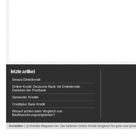
letzte artikel
Smava Direktkredit
Online-Kredit: Deutsche Bank mit Onlinekredit-
Darlehen der Postbank
Santander Kredite
Creditplus Bank Kredit
Worauf achten beim Vergleich von
Baufinanzierungsangeboten?
Anmelden
| (c) Kredite-Magazin.net: Der beliebte Online Kredit Vergleich für gute und gün