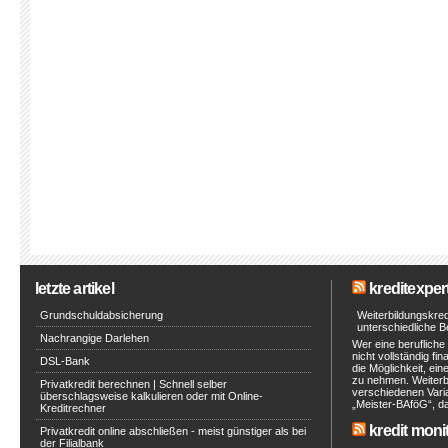
letzte artikel
kreditexpert
Grundschuldabsicherung
Weiterbildungskred
unterschiedliche 
Nachrangige Darlehen
Wer eine berufliche
nicht vollständig fin
DSL-Bank
die Möglichkeit, ein
zu nehmen. Weiterb
Privatkredit berechnen | Schnell selber
verschiedenen Vari
überschlagsweise kalkulieren oder mit Online-
„Meister-BAföG“, da
Kreditrechner
kredit moni
Privatkredit online abschließen - meist günstiger als bei
der Filialbank