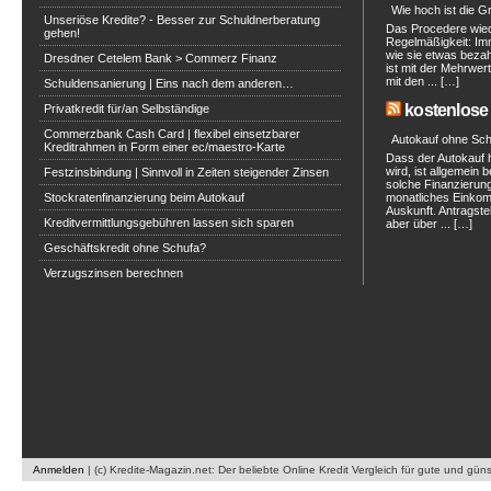
Wie hoch ist die 
Unseriöse Kredite? - Besser zur Schuldnerberatung
Das Procedere wied
gehen!
Regelmäßigkeit: Imm
wie sie etwas bezah
Dresdner Cetelem Bank > Commerz Finanz
ist mit der Mehrwer
mit den ... […]
Schuldensanierung | Eins nach dem anderen…
kostenlose 
Privatkredit für/an Selbständige
Commerzbank Cash Card | flexibel einsetzbarer
Autokauf ohne Sc
Kreditrahmen in Form einer ec/maestro-Karte
Dass der Autokauf he
wird, ist allgemein
Festzinsbindung | Sinnvoll in Zeiten steigender Zinsen
solche Finanzierung
Stockratenfinanzierung beim Autokauf
monatliches Einkom
Auskunft. Antragstell
Kreditvermittlungsgebühren lassen sich sparen
aber über ... […]
Geschäftskredit ohne Schufa?
Verzugszinsen berechnen
Anmelden
|
(c) Kredite-Magazin.net: Der beliebte Online Kredit Vergleich für gute und gün