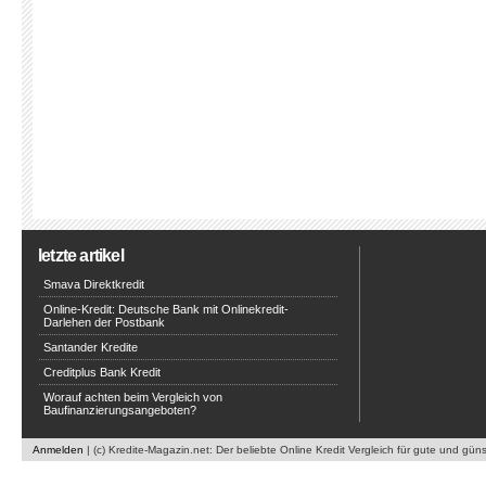
letzte artikel
Smava Direktkredit
Online-Kredit: Deutsche Bank mit Onlinekredit-
Darlehen der Postbank
Santander Kredite
Creditplus Bank Kredit
Worauf achten beim Vergleich von
Baufinanzierungsangeboten?
Anmelden
| (c) Kredite-Magazin.net: Der beliebte Online Kredit Vergleich für gute und gün