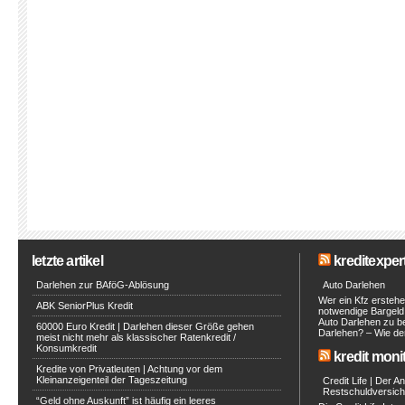
letzte artikel
kreditexpert
Darlehen zur BAföG-Ablösung
Auto Darlehen
Wer ein Kfz erstehe
ABK SeniorPlus Kredit
notwendige Bargeld 
Auto Darlehen zu be
60000 Euro Kredit | Darlehen dieser Größe gehen
Darlehen? – Wie de
meist nicht mehr als klassischer Ratenkredit /
Konsumkredit
kredit moni
Kredite von Privatleuten | Achtung vor dem
Kleinanzeigenteil der Tageszeitung
Credit Life | Der A
Restschuldversich
“Geld ohne Auskunft” ist häufig ein leeres