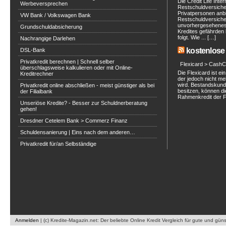
Die Credit Life Inte
Werbeversprechen
Restschuldversich
Privatpersonen anbi
VW Bank / Volkswagen Bank
Restschuldversiche
unvorhergesehenes 
Grundschuldabsicherung
Kredites gefährden 
folgt. Wie ... […]
Nachrangige Darlehen
kostenlose 
DSL-Bank
Privatkredit berechnen | Schnell selber
Flexicard > CashC
überschlagsweise kalkulieren oder mit Online-
Die Flexicard ist 
Kreditrechner
der jedoch nicht m
wird. Bestandskunde
Privatkredit online abschließen - meist günstiger als bei
besitzen, können di
der Filialbank
Rahmenkredit der Fle
Unseriöse Kredite? - Besser zur Schuldnerberatung
gehen!
Dresdner Cetelem Bank > Commerz Finanz
Schuldensanierung | Eins nach dem anderen…
Privatkredit für/an Selbständige
Anmelden
|
(c) Kredite-Magazin.net: Der beliebte Online Kredit Vergleich für gute und gün