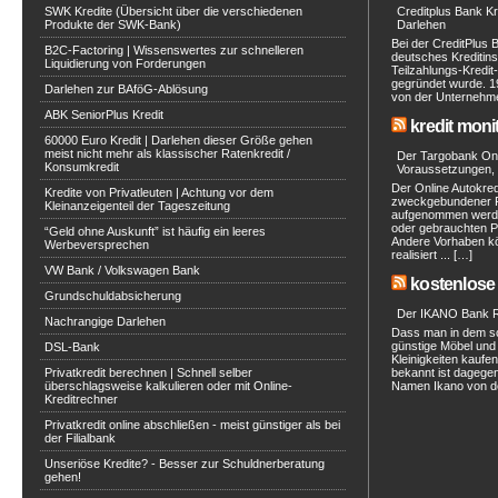
SWK Kredite (Übersicht über die verschiedenen
Creditplus Bank Kre
Produkte der SWK-Bank)
Darlehen
Bei der CreditPlus 
B2C-Factoring | Wissenswertes zur schnelleren
deutsches Kreditinst
Liquidierung von Forderungen
Teilzahlungs-Kredit
gegründet wurde. 1
Darlehen zur BAföG-Ablösung
von der Unternehmen
ABK SeniorPlus Kredit
kredit moni
60000 Euro Kredit | Darlehen dieser Größe gehen
meist nicht mehr als klassischer Ratenkredit /
Der Targobank Onli
Konsumkredit
Voraussetzungen, 
Der Online Autokred
Kredite von Privatleuten | Achtung vor dem
zweckgebundener Ra
Kleinanzeigenteil der Tageszeitung
aufgenommen werde
oder gebrauchten P
“Geld ohne Auskunft” ist häufig ein leeres
Andere Vorhaben kö
Werbeversprechen
realisiert ... […]
VW Bank / Volkswagen Bank
kostenlose 
Grundschuldabsicherung
Der IKANO Bank Ra
Nachrangige Darlehen
Dass man in dem s
günstige Möbel und 
DSL-Bank
Kleinigkeiten kaufe
Privatkredit berechnen | Schnell selber
bekannt ist dagegen
überschlagsweise kalkulieren oder mit Online-
Namen Ikano von de
Kreditrechner
Privatkredit online abschließen - meist günstiger als bei
der Filialbank
Unseriöse Kredite? - Besser zur Schuldnerberatung
gehen!