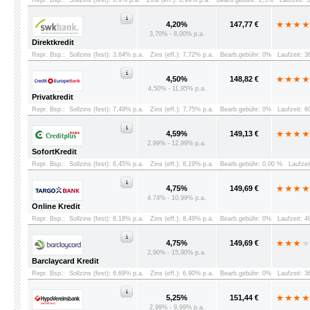
Repr. Bsp.:
Sollzins (fest): 6,9% p.a.
Zins (eff.): 8,99% p.a.
Bearb.gebühr: 2,5%
Laufzeit: 
4,20%
147,77 €
3,70% - 8,00% p.a.
Direktkredit
Repr. Bsp.:
Sollzins (fest): 3,64% p.a.
Zins (eff.): 7,72% p.a.
Bearb.gebühr: 0%
Laufzeit: 
4,50%
148,82 €
4,50% - 11,95% p.a.
Privatkredit
Repr. Bsp.:
Sollzins (fest): 7,49% p.a.
Zins (eff.): 7,75% p.a.
Bearb.gebühr: 0%
Laufzeit: 
4,59%
149,13 €
2,99% - 12,99% p.a.
SofortKredit
Repr. Bsp.:
Sollzins (fest): 6,45% p.a.
Zins (eff.): 8,19% p.a.
Bearb.gebühr: 0,00 %
Laufzei
4,75%
149,69 €
4,74% - 10,99% p.a.
Online Kredit
Repr. Bsp.:
Sollzins (fest): 8,18% p.a.
Zins (eff.): 8,49% p.a.
Bearb.gebühr: 0%
Laufzeit: 
4,75%
149,69 €
2,90% - 15,90% p.a.
Barclaycard Kredit
Repr. Bsp.:
Sollzins (fest): 6,69% p.a.
Zins (eff.): 6,90% p.a.
Bearb.gebühr: 0%
Laufzeit: 
5,25%
151,44 €
2,99% - 9,99% p.a.