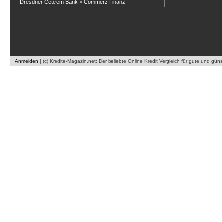
Dresdner Cetelem Bank > Commerz Finanz
Anmelden
|
(c) Kredite-Magazin.net: Der beliebte Online Kredit Vergleich für gute und gün