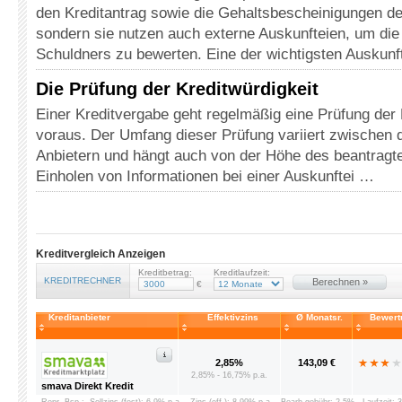
den Kreditantrag sowie die Gehaltsbescheinigungen de
sondern sie nutzen auch externe Auskunfteien, um die
Schuldners zu bewerten. Eine der wichtigsten Auskunf
Die Prüfung der Kreditwürdigkeit
Einer Kreditvergabe geht regelmäßig eine Prüfung der 
voraus. Der Umfang dieser Prüfung variiert zwischen 
Anbietern und hängt auch von der Höhe des beantragte
Einholen von Informationen bei einer Auskunftei …
Kreditvergleich Anzeigen
Kreditbetrag:
Kreditlaufzeit:
KREDITRECHNER
Berechnen »
€
Kreditanbieter
Effektivzins
Ø Monatsr.
Bewert
2,85%
143,09 €
2,85% - 16,75% p.a.
smava Direkt Kredit