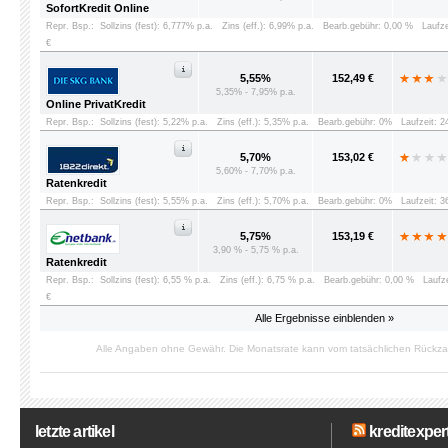
SofortKredit Online
Repr. Bsp.:
Sollzins (fest): 6,777% p.a.
Zins (eff.): 6,99% p.a.
Bearb.gebühr: 0,00 %
Laufz
€
5,55%
152,49 €
5,35% - 7,95% p.a.
Online PrivatKredit
Repr. Bsp.:
Sollzins (fest): 5,22% p.a.
Zins (eff.): 5,35% p.a.
Bearb.gebühr: 0%
Laufzeit: 
5,70%
153,02 €
5,60% - 7,70% p.a.
Ratenkredit
Repr. Bsp.:
Sollzins (fest): 5,55% p.a.
Zins (eff.): 5,70% p.a.
Bearb.gebühr: 0%
Laufzeit: 
5,75%
153,19 €
3,90 % - 5,75 % p.a.
Ratenkredit
Repr. Bsp.:
Sollzins (fest): 6,55 % p.a.
Zins (eff.): 6,75 % p.a.
Bearb.gebühr: 0,00 %
Laufz
€
Alle Ergebnisse einblenden »
Alle Angaben ohne Gewähr. Die Monatsrate kann vom tatsächlichen Rückz
letzte artikel
kreditexpert