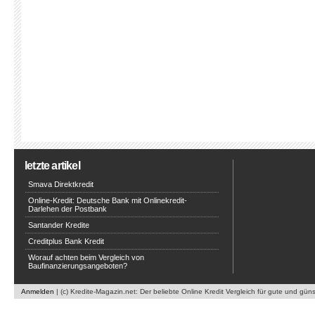
letzte artikel
Smava Direktkredit
Online-Kredit: Deutsche Bank mit Onlinekredit-
Darlehen der Postbank
Santander Kredite
Creditplus Bank Kredit
Worauf achten beim Vergleich von
Baufinanzierungsangeboten?
Anmelden
| (c) Kredite-Magazin.net: Der beliebte Online Kredit Vergleich für gute und gün