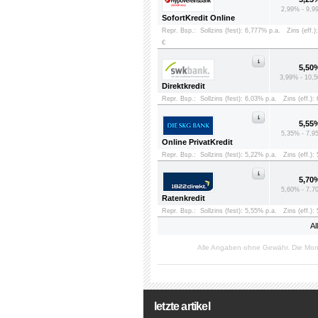
2,99% - 9,9
SofortKredit Online
Repr. Bsp.:
Sollzins (fest): 6,777% p.a.
Zins (eff.)
€
5,50
3,99% - 10,5
Direktkredit
Repr. Bsp.:
Sollzins (fest): 6,03% p.a.
Zins (eff.):
5,55
5,35% - 7,9
Online PrivatKredit
Repr. Bsp.:
Sollzins (fest): 5,22% p.a.
Zins (eff.):
5,70
5,60% - 7,7
Ratenkredit
Repr. Bsp.:
Sollzins (fest): 5,55% p.a.
Zins (eff.):
Al
Alle Angaben ohne Gewähr. Die Mon
letzte artikel