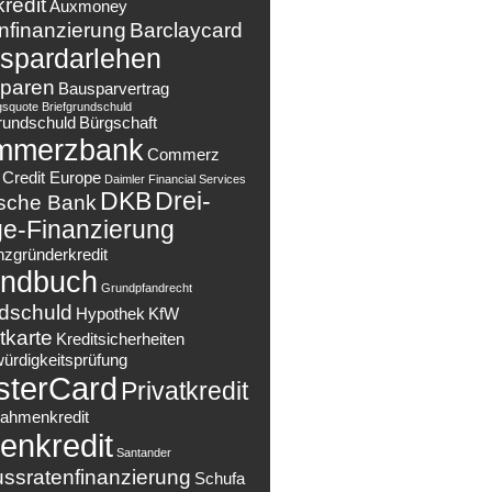
redit
Auxmoney
nfinanzierung
Barclaycard
spardarlehen
paren
Bausparvertrag
gsquote
Briefgrundschuld
rundschuld
Bürgschaft
mmerzbank
Commerz
Credit Europe
Daimler Financial Services
DKB
Drei-
sche Bank
e-Finanzierung
nzgründerkredit
ndbuch
Grundpfandrecht
dschuld
Hypothek
KfW
tkarte
Kreditsicherheiten
würdigkeitsprüfung
sterCard
Privatkredit
ahmenkredit
enkredit
Santander
ussratenfinanzierung
Schufa