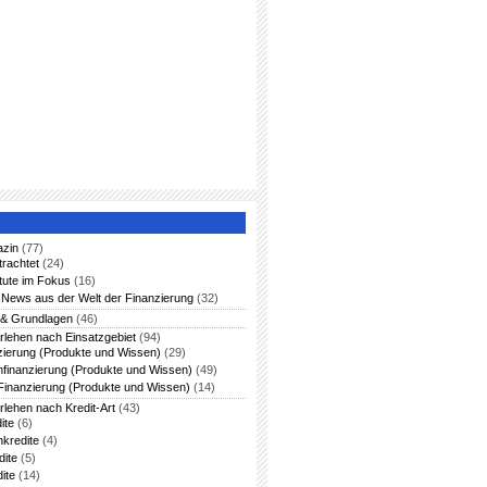
azin
(77)
trachtet
(24)
itute im Fokus
(16)
News aus der Welt der Finanzierung
(32)
 & Grundlagen
(46)
rlehen nach Einsatzgebiet
(94)
zierung (Produkte und Wissen)
(29)
nfinanzierung (Produkte und Wissen)
(49)
Finanzierung (Produkte und Wissen)
(14)
rlehen nach Kredit-Art
(43)
ite
(6)
nkredite
(4)
dite
(5)
ite
(14)