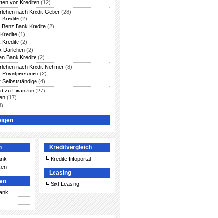
rten von Krediten
(12)
arlehen nach Kredit-Geber
(28)
 Kredite
(2)
 Benz Bank Kredite
(2)
Kredite
(1)
 Kredite
(2)
 Darlehen
(2)
en Bank Kredite
(2)
arlehen nach Kredit-Nehmer
(8)
ür Privatpersonen
(2)
r Selbstständige
(4)
nd zu Finanzen
(27)
ten
(17)
8)
eigen
n
Kreditvergleich
ank
Kredite Infoportal
ken
Leasing
ken
Sixt Leasing
Bank