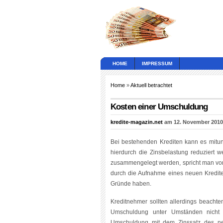
HOME
IMPRESSUM
Home
»
Aktuell betrachtet
Kosten einer Umschuldung
kredite-magazin.net
am 12. November 2010
Bei bestehenden Krediten kann es mitun
hierdurch die Zinsbelastung reduziert 
zusammengelegt werden, spricht man von
durch die Aufnahme eines neuen Kredit
Gründe haben.
Kreditnehmer sollten allerdings beachte
Umschuldung unter Umständen nicht m
Umschuldung mit dem Zinssatz des ne