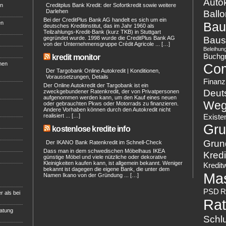
Autok
en
Creditplus Bank Kredit: der Sofortkredit sowie weitere
Darlehen
Ballo
Bei der CreditPlus Bank AG handelt es sich um ein
en
Bau
deutsches Kreditinstitut, das im Jahr 1960 als
Teilzahlungs-Kredit-Bank (kurz TKB) in Stuttgart
Baus
gegründet wurde. 1998 wurde die CreditPlus Bank AG
von der Unternehmensgruppe Crédit Agricole ... […]
Beleihun
Buchg
kredit monitor
hen
Co
Der Targobank Online Autokredit | Konditionen,
Voraussetzungen, Details
Finanz
Der Online Autokredit der Targobank ist ein
Deut
zweckgebundener Ratenkredit, der von Privatpersonen
aufgenommen werden kann, um den Kauf eines neuen
Weg
oder gebrauchten Pkws oder Motorrads zu finanzieren.
Andere Vorhaben können durch den Autokredit nicht
realisiert ... […]
Existe
Gru
kostenlose kredite info
Grun
Der IKANO Bank Ratenkredit im Schnell-Check
Dass man in dem schwedischen Möbelhaus IKEA
Kredi
günstige Möbel und viele nützliche oder dekorative
Kleinigkeiten kaufen kann, ist allgemein bekannt. Weniger
Kredit
bekannt ist dagegen die eigene Bank, die unter dem
Ma
Namen Ikano von der Gründung ... […]
PSD
R
r als bei
Rat
ratung
Schl