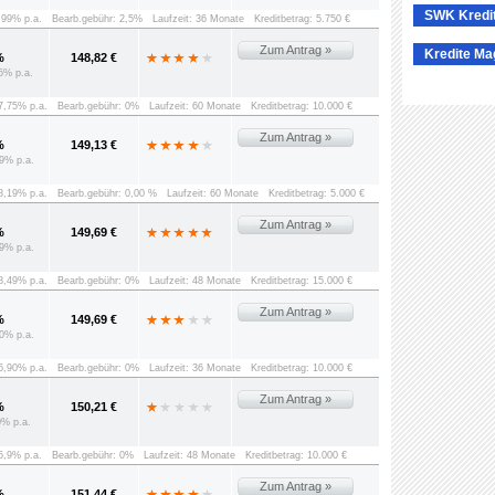
SWK Kredi
8,99% p.a.
Bearb.gebühr: 2,5%
Laufzeit: 36 Monate
Kreditbetrag: 5.750 €
Zum Antrag »
Kredite Ma
%
148,82 €
5% p.a.
 7,75% p.a.
Bearb.gebühr: 0%
Laufzeit: 60 Monate
Kreditbetrag: 10.000 €
Zum Antrag »
%
149,13 €
9% p.a.
 8,19% p.a.
Bearb.gebühr: 0,00 %
Laufzeit: 60 Monate
Kreditbetrag: 5.000 €
Zum Antrag »
%
149,69 €
9% p.a.
 8,49% p.a.
Bearb.gebühr: 0%
Laufzeit: 48 Monate
Kreditbetrag: 15.000 €
Zum Antrag »
%
149,69 €
0% p.a.
 6,90% p.a.
Bearb.gebühr: 0%
Laufzeit: 36 Monate
Kreditbetrag: 10.000 €
Zum Antrag »
%
150,21 €
0% p.a.
 5,9% p.a.
Bearb.gebühr: 0%
Laufzeit: 48 Monate
Kreditbetrag: 10.000 €
Zum Antrag »
%
151,44 €