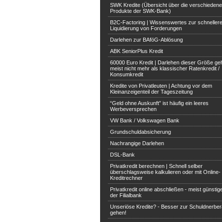
SWK Kredite (Übersicht über die verschieden
Produkte der SWK-Bank)
B2C-Factoring | Wissenswertes zur schneller
Liquidierung von Forderungen
Darlehen zur BAföG-Ablösung
ABK SeniorPlus Kredit
60000 Euro Kredit | Darlehen dieser Größe ge
meist nicht mehr als klassischer Ratenkredit /
Konsumkredit
Kredite von Privatleuten | Achtung vor dem
Kleinanzeigenteil der Tageszeitung
“Geld ohne Auskunft” ist häufig ein leeres
Werbeversprechen
VW Bank / Volkswagen Bank
Grundschuldabsicherung
Nachrangige Darlehen
DSL-Bank
Privatkredit berechnen | Schnell selber
überschlagsweise kalkulieren oder mit Online-
Kreditrechner
Privatkredit online abschließen - meist günstige
der Filialbank
Unseriöse Kredite? - Besser zur Schuldnerbe
gehen!