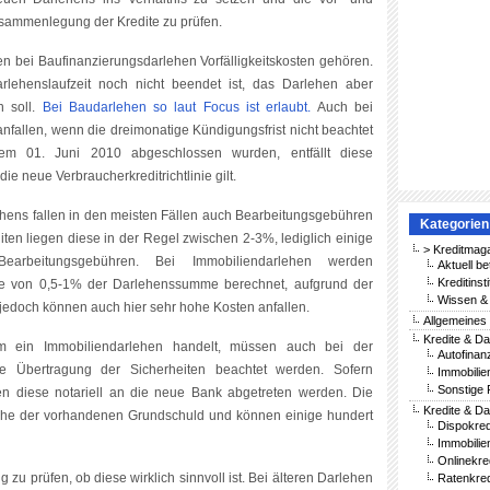
usammenlegung der Kredite zu prüfen.
 bei Baufinanzierungsdarlehen Vorfälligkeitskosten gehören.
lehenslaufzeit noch nicht beendet ist, das Darlehen aber
n soll.
Bei Baudarlehen so laut Focus ist erlaubt.
Auch bei
nfallen, wenn die dreimonatige Kündigungsfrist nicht beachtet
em 01. Juni 2010 abgeschlossen wurden, entfällt diese
die neue Verbraucherkreditrichtlinie gilt.
hens fallen in den meisten Fällen auch Bearbeitungsgebühren
Kategorien
ten liegen diese in der Regel zwischen 2-3%, lediglich einige
> Kreditmag
earbeitungsgebühren. Bei Immobiliendarlehen werden
Aktuell be
Kreditinst
e von 0,5-1% der Darlehenssumme berechnet, aufgrund der
Wissen & 
jedoch können auch hier sehr hohe Kosten anfallen.
Allgemeines
Kredite & Da
 ein Immobiliendarlehen handelt, müssen auch bei der
Autofinan
 Übertragung der Sicherheiten beachtet werden. Sofern
Immobilie
Sonstige 
n diese notariell an die neue Bank abgetreten werden. Die
Kredite & Da
 Höhe der vorhandenen Grundschuld und können einige hundert
Dispokred
Immobilie
Onlinekre
 zu prüfen, ob diese wirklich sinnvoll ist. Bei älteren Darlehen
Ratenkred