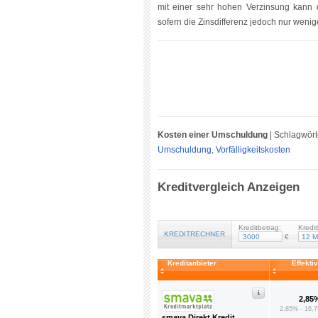
mit einer sehr hohen Verzinsung kann 
sofern die Zinsdifferenz jedoch nur wenige
Kosten einer Umschuldung
|
Schlagwörte
Umschuldung
,
Vorfälligkeitskosten
Kreditvergleich Anzeigen
Kreditbetrag:
Kredit
KREDITRECHNER
€
Kreditanbieter
Effekti
2,85
2,85% - 16,7
smava Direkt Kredit