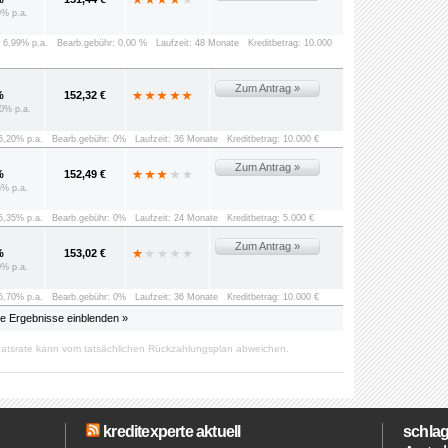
9% p.a.
: 6,99% p.a.
Bearb.gebühr: 0,00 %
Laufzeit: 48 Monate
Kreditbetrag: 10.000
Zum Antrag »
%
152,32 €
0% p.a.
 6,20% p.a.
Bearb.gebühr: 0%
Laufzeit: 36 Monate
Kreditbetrag: 10.000 €
Zum Antrag »
%
152,49 €
5% p.a.
 5,35% p.a.
Bearb.gebühr: 0%
Laufzeit: 24 Monate
Kreditbetrag: 5.000 €
Zum Antrag »
%
153,02 €
0% p.a.
 5,70% p.a.
Bearb.gebühr: 0%
Laufzeit: 36 Monate
Kreditbetrag: 10.000 €
le Ergebnisse einblenden »
atsrate kann vom tatsächlichen Rückzahlungsplan abweichen.
kreditexperte aktuell
schlag