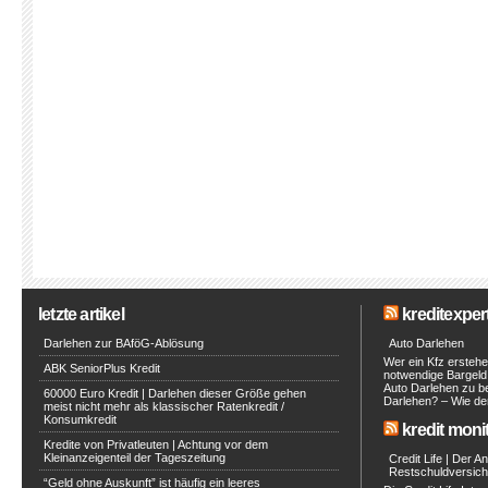
letzte artikel
kreditexpert
Darlehen zur BAföG-Ablösung
Auto Darlehen
Wer ein Kfz erstehe
ABK SeniorPlus Kredit
notwendige Bargeld 
Auto Darlehen zu be
60000 Euro Kredit | Darlehen dieser Größe gehen
Darlehen? – Wie de
meist nicht mehr als klassischer Ratenkredit /
Konsumkredit
kredit moni
Kredite von Privatleuten | Achtung vor dem
Kleinanzeigenteil der Tageszeitung
Credit Life | Der A
Restschuldversich
“Geld ohne Auskunft” ist häufig ein leeres