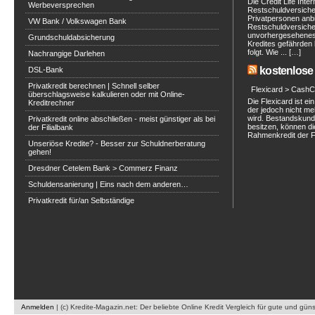
Die Credit Life Inte
Werbeversprechen
Restschuldversich
Privatpersonen anbi
VW Bank / Volkswagen Bank
Restschuldversiche
unvorhergesehenes 
Grundschuldabsicherung
Kredites gefährden 
folgt. Wie ... […]
Nachrangige Darlehen
kostenlose 
DSL-Bank
Privatkredit berechnen | Schnell selber
Flexicard > CashC
überschlagsweise kalkulieren oder mit Online-
Die Flexicard ist 
Kreditrechner
der jedoch nicht m
wird. Bestandskunde
Privatkredit online abschließen - meist günstiger als bei
besitzen, können di
der Filialbank
Rahmenkredit der Fle
Unseriöse Kredite? - Besser zur Schuldnerberatung
gehen!
Dresdner Cetelem Bank > Commerz Finanz
Schuldensanierung | Eins nach dem anderen…
Privatkredit für/an Selbständige
Anmelden
|
(c) Kredite-Magazin.net: Der beliebte Online Kredit Vergleich für gute und gün