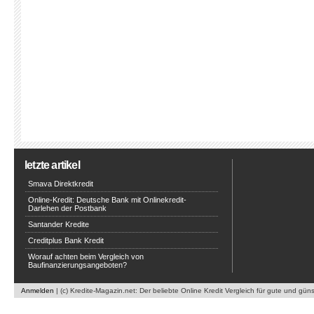
letzte artikel
Smava Direktkredit
Online-Kredit: Deutsche Bank mit Onlinekredit-
Darlehen der Postbank
Santander Kredite
Creditplus Bank Kredit
Worauf achten beim Vergleich von
Baufinanzierungsangeboten?
Anmelden
| (c) Kredite-Magazin.net: Der beliebte Online Kredit Vergleich für gute und gün