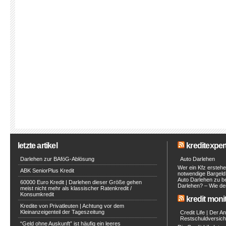
letzte artikel
kreditexpert
Darlehen zur BAföG-Ablösung
Auto Darlehen
Wer ein Kfz erstehe
ABK SeniorPlus Kredit
notwendige Bargeld 
Auto Darlehen zu be
60000 Euro Kredit | Darlehen dieser Größe gehen
Darlehen? – Wie de
meist nicht mehr als klassischer Ratenkredit /
Konsumkredit
kredit moni
Kredite von Privatleuten | Achtung vor dem
Kleinanzeigenteil der Tageszeitung
Credit Life | Der A
Restschuldversich
“Geld ohne Auskunft” ist häufig ein leeres