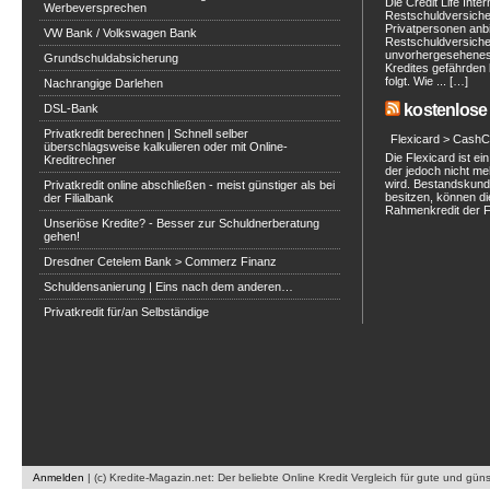
Die Credit Life Inte
Werbeversprechen
Restschuldversich
Privatpersonen anbi
VW Bank / Volkswagen Bank
Restschuldversiche
unvorhergesehenes 
Grundschuldabsicherung
Kredites gefährden 
folgt. Wie ... […]
Nachrangige Darlehen
kostenlose 
DSL-Bank
Privatkredit berechnen | Schnell selber
Flexicard > CashC
überschlagsweise kalkulieren oder mit Online-
Die Flexicard ist 
Kreditrechner
der jedoch nicht m
wird. Bestandskunde
Privatkredit online abschließen - meist günstiger als bei
besitzen, können di
der Filialbank
Rahmenkredit der Fle
Unseriöse Kredite? - Besser zur Schuldnerberatung
gehen!
Dresdner Cetelem Bank > Commerz Finanz
Schuldensanierung | Eins nach dem anderen…
Privatkredit für/an Selbständige
Anmelden
|
(c) Kredite-Magazin.net: Der beliebte Online Kredit Vergleich für gute und gün