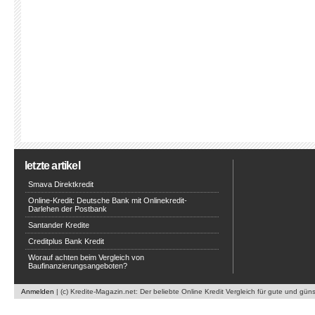
letzte artikel
Smava Direktkredit
Online-Kredit: Deutsche Bank mit Onlinekredit-
Darlehen der Postbank
Santander Kredite
Creditplus Bank Kredit
Worauf achten beim Vergleich von
Baufinanzierungsangeboten?
Anmelden
| (c) Kredite-Magazin.net: Der beliebte Online Kredit Vergleich für gute und gün