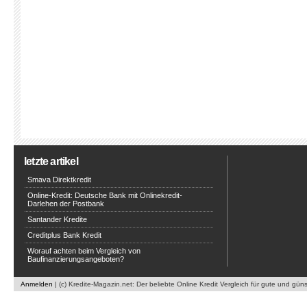
letzte artikel
Smava Direktkredit
Online-Kredit: Deutsche Bank mit Onlinekredit-
Darlehen der Postbank
Santander Kredite
Creditplus Bank Kredit
Worauf achten beim Vergleich von
Baufinanzierungsangeboten?
Anmelden
| (c) Kredite-Magazin.net: Der beliebte Online Kredit Vergleich für gute und gün