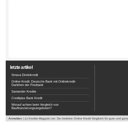
letzte artikel
Smava Direktkredit
Online-Kredit: Deutsche Bank mit Onlinekredit-
Darlehen der Postbank
Santander Kredite
Creditplus Bank Kredit
Worauf achten beim Vergleich von
Baufinanzierungsangeboten?
Anmelden
| (c) Kredite-Magazin.net: Der beliebte Online Kredit Vergleich für gute und gün