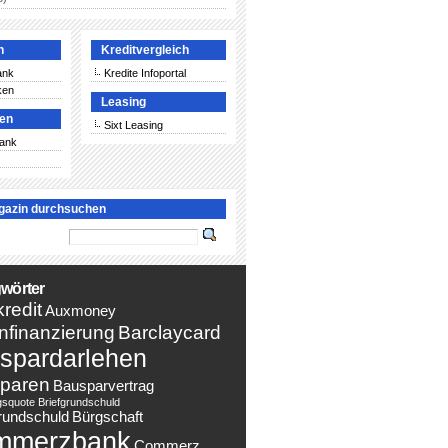
n
Kreditvergleich
ank
Kredite Infoportal
ken
Leasing
ken
Sixt Leasing
Bank
gazin durchsuchen
wörter
redit
Auxmoney
nfinanzierung
Barclaycard
spardarlehen
paren
Bausparvertrag
gsquote
Briefgrundschuld
rundschuld
Bürgschaft
mmerzbank
Commerz