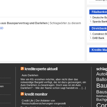
Filialbanke
Deutsche B
Sparda Ban
n aus Bausparvertrag und Darlehen
|
Schlagwörter zu diesem
SD
Direktban
Comdirect 
DAB Bank
Kredite Ma
kreditexperte aktuell
schlag
Autok
Auto Darlehen
Ballo
Wer ein Kfz erstehen möchte, aber nicht über das
notwendige Bargeld verfügt, der ist dazu gezwungen, ein
Bau
Auto Darlehen zu beantragen. Doch was ist ein Auto
hen
Darlehen? – Wie der Name schon sagt handelt es ... […]
Baus
kredit monitor
Beleihun
Buchg
Credit Life | Der Anbieter von
Co
Restschuldversicherungen vorgestellt