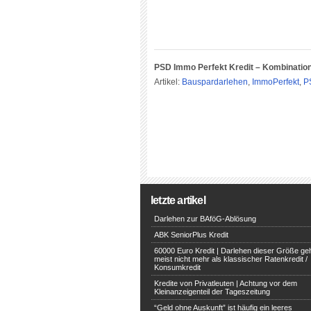
PSD Immo Perfekt Kredit – Kombinatio
Artikel:
Bauspardarlehen
,
ImmoPerfekt
,
P
letzte artikel
Darlehen zur BAföG-Ablösung
ABK SeniorPlus Kredit
60000 Euro Kredit | Darlehen dieser Größe ge
meist nicht mehr als klassischer Ratenkredit /
Konsumkredit
Kredite von Privatleuten | Achtung vor dem
Kleinanzeigenteil der Tageszeitung
“Geld ohne Auskunft” ist häufig ein leeres