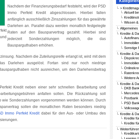
Kategorien
Nachdem der Finanzierungsbedarf feststeht, wird der PSD
> Kreditmag
Immo Perfekt Kredit abgeschlossen. Hierbei fallen
Aktuell be
Kreditinst
anfänglich ausschließlich Zinszahlungen für das gewährte
Wissen & 
Darlehen an. Parallel dazu werden monatlich festgelegte
Allgemeines
fekt
Raten auf den Bausparvertrag gezahlt. Hierbei sind
Kredite & Da
 und
Autofinan
jederzeit Sonderzahlungen möglich, die das
Immobilie
Bausparguthaben erhöhen.
Sonstige 
Kredite & Da
zinsung. Nachdem die Zuteilungsreife erlangt ist, wird mit dem
Dispokred
as Darlehen ausgelöst. Fortan sind nur noch niedrige
Immobilie
Onlinekre
s Bausparguthaben nicht ausreichen, um den Darlehensbetrag
Ratenkred
Weitere A
Kredite & D
rfekt Kredit neben einer sehr schnellen Bearbeitung und
DKB Bank
Mercedes
rbeitungsgebühren anfallen sollen. Die Rückzahlung soll
Postbank 
auso wie Sonderzahlungen vorgenommen werden können. Durch
PSD Bank
sparvertrag sollen die monatlichen Raten besonders niedrig
Volkswag
D Immo Perfekt Kredit
dabei für den Aus- oder Umbau des
Kredite & D
Kredite f
sierungen.
Kredite fü
Weiterführe
Kreditkar
Leasing
(