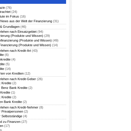
azin
(76)
trachtet
(24)
itute im Fokus
(16)
News aus der Welt der Finanzierung
(31)
 & Grundlagen
(46)
rlehen nach Einsatzgebiet
(94)
zierung (Produkte und Wissen)
(29)
nfinanzierung (Produkte und Wissen)
(49)
Finanzierung (Produkte und Wissen)
(14)
rlehen nach Kredit-Art
(43)
ite
(6)
nkredite
(4)
dite
(5)
ite
(14)
rten von Krediten
(12)
arlehen nach Kredit-Geber
(26)
 Kredite
(2)
 Benz Bank Kredite
(2)
Kredite
(1)
 Kredite
(2)
en Bank Kredite
(2)
arlehen nach Kredit-Nehmer
(8)
ür Privatpersonen
(2)
r Selbstständige
(4)
nd zu Finanzen
(27)
ten
(17)
8)