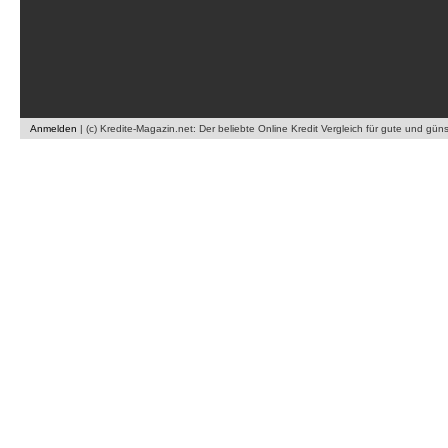
Anmelden
|
(c) Kredite-Magazin.net: Der beliebte Online Kredit Vergleich für gute und gün