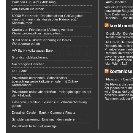
Darlehen zur BAföG-Ablösung
Auto Darlehen
Wer ein Kfz erstehe
ABK SeniorPlus Kredit
notwendige Bargeld 
Auto Darlehen zu be
60000 Euro Kredit | Darlehen dieser Größe gehen
Darlehen? – Wie de
meist nicht mehr als klassischer Ratenkredit /
Konsumkredit
kredit moni
Kredite von Privatleuten | Achtung vor dem
Kleinanzeigenteil der Tageszeitung
Credit Life | Der A
Restschuldversich
“Geld ohne Auskunft” ist häufig ein leeres
Die Credit Life Inte
Werbeversprechen
Restschuldversich
Privatpersonen anbi
VW Bank / Volkswagen Bank
Restschuldversiche
unvorhergesehenes 
Grundschuldabsicherung
Kredites gefährden 
folgt. Wie ... […]
Nachrangige Darlehen
kostenlose 
DSL-Bank
Privatkredit berechnen | Schnell selber
Flexicard > CashC
überschlagsweise kalkulieren oder mit Online-
Die Flexicard ist 
Kreditrechner
der jedoch nicht m
wird. Bestandskunde
Privatkredit online abschließen - meist günstiger als bei
besitzen, können di
der Filialbank
Rahmenkredit der Fle
Unseriöse Kredite? - Besser zur Schuldnerberatung
gehen!
Dresdner Cetelem Bank > Commerz Finanz
Schuldensanierung | Eins nach dem anderen…
Privatkredit für/an Selbständige